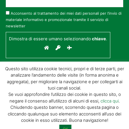
Acconsento al trattamento dei miei dati personali per l’invio di
materiale informativo e promozionale tramite il servizio di
newsletter
Dimostra di essere umano selezionando
chiave
.
Questo sito utilizza cookie tecnici, propri e di terze parti, per
analizzare l’andamento delle visite (in forma anonima e
aggregata), per migliorare la navigazione e per collegarti ai
tuoi canali social.
Se vuoi approfondire l’utilizzo dei cookie in questo sito, o
negare il consenso all’utilizzo di alcuni di essi,
clicca qui
.
© GIORGIO TESI EDITRICE S.R.L. | P.IVA
Chiudendo questo banner, scorrendo questa pagina o
01732650476 | VIA DI BADIA 14 – 51100 LOC.
cliccando qualunque suo elemento acconsenti all’uso dei
BOTTEGONE (PISTOIA) |
POWERED BY
ALLYMIND
cookie in esso utilizzati. Buona navigazione!
Privacy Policy
|
Cookie Policy
|
Condizioni
di vendita
|
Site Map