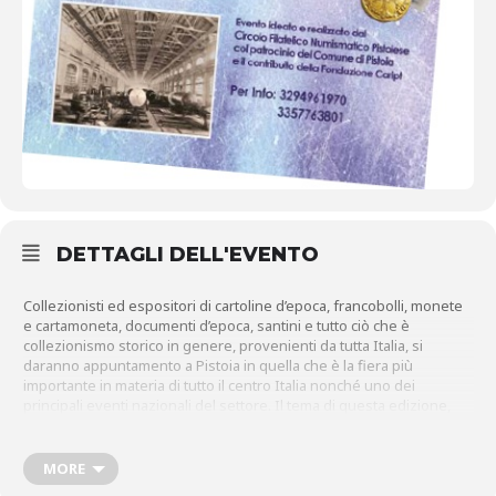
DETTAGLI DELL'EVENTO
Collezionisti ed espositori di cartoline d’epoca, francobolli, monete
e cartamoneta, documenti d’epoca, santini e tutto ciò che è
collezionismo storico in genere, provenienti da tutta Italia, si
daranno appuntamento a Pistoia in quella che è la fiera più
importante in materia di tutto il centro Italia nonché uno dei
principali eventi nazionali del settore. Il tema di questa edizione,
prescelto dal Circolo Filatelico Numismatico Pistoiese (l’associazione
locale che promuove e realizza l’evento), è
“Pistoia città della
musica”
: oltre alla parte commerciale,
sabato 29
è previsto un
MORE
ricco programma culturale di conferenze tematiche sul