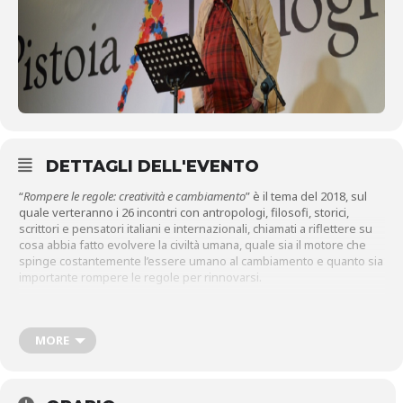
DETTAGLI DELL'EVENTO
“
Rompere le regole: creatività e cambiamento
” è il tema del 2018, sul
quale verteranno i 26 incontri con antropologi, filosofi, storici,
scrittori e pensatori italiani e internazionali, chiamati a riflettere su
cosa abbia fatto evolvere la civiltà umana, quale sia il motore che
spinge costantemente l’essere umano al cambiamento e quanto sia
importante rompere le regole per rinnovarsi.
DOMENICA 27
Lo storico
Giovanni De Luna
analizza la situazione che ha portato
MORE
alla “rivoluzione” sessantottina e si interroga sul perché non ci
siano più stati momenti di rivolta simili. Mezzo secolo fa, ovunque i
protagonisti furono i giovani: diventati nel dopoguerra produttori,
consumatori, elettori e con il ’68 militanti. A unificare la protesta