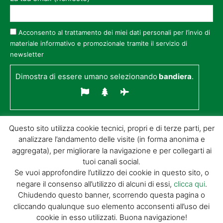
Acconsento al trattamento dei miei dati personali per l’invio di
materiale informativo e promozionale tramite il servizio di
newsletter
Dimostra di essere umano selezionando
bandiera
.
Questo sito utilizza cookie tecnici, propri e di terze parti, per
analizzare l’andamento delle visite (in forma anonima e
aggregata), per migliorare la navigazione e per collegarti ai
tuoi canali social.
Se vuoi approfondire l’utilizzo dei cookie in questo sito, o
negare il consenso all’utilizzo di alcuni di essi,
clicca qui
.
© GIORGIO TESI EDITRICE S.R.L. | P.IVA
Chiudendo questo banner, scorrendo questa pagina o
01732650476 | VIA DI BADIA 14 – 51100 LOC.
cliccando qualunque suo elemento acconsenti all’uso dei
BOTTEGONE (PISTOIA) |
POWERED BY
ALLYMIND
cookie in esso utilizzati. Buona navigazione!