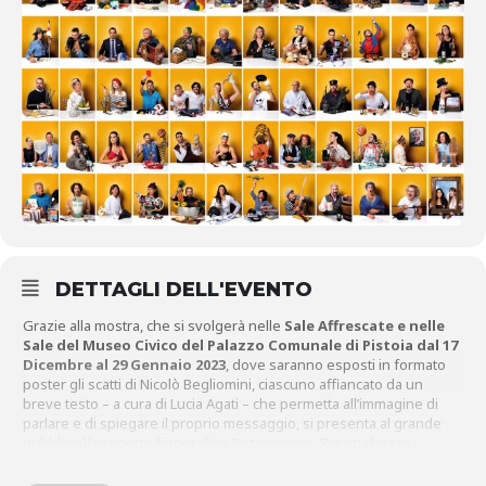
DETTAGLI DELL'EVENTO
Grazie alla mostra, che si svolgerà nelle
Sale Affrescate e nelle
Sale del Museo Civico del Palazzo Comunale di Pistoia
dal 17
Dicembre al 29 Gennaio 2023
, dove saranno esposti in formato
poster gli scatti di Nicolò Begliomini, ciascuno affiancato da un
breve testo – a cura di Lucia Agati – che permetta all’immagine di
parlare e di spiegare il proprio messaggio, si presenta al grande
pubblico Il progetto fotografico Pistorienses. Ritratti classici,
racconti contemporanei che ha come fine la valorizzazione della
nostra città attraverso volti di personaggi di origini pistoiesi che,