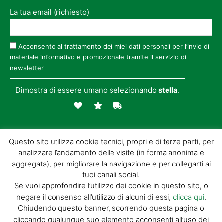
La tua email (richiesto)
Acconsento al trattamento dei miei dati personali per l’invio di
materiale informativo e promozionale tramite il servizio di
newsletter
Dimostra di essere umano selezionando
stella
.
Questo sito utilizza cookie tecnici, propri e di terze parti, per
analizzare l’andamento delle visite (in forma anonima e
aggregata), per migliorare la navigazione e per collegarti ai
tuoi canali social.
Se vuoi approfondire l’utilizzo dei cookie in questo sito, o
negare il consenso all’utilizzo di alcuni di essi,
clicca qui
.
© GIORGIO TESI EDITRICE S.R.L. | P.IVA
Chiudendo questo banner, scorrendo questa pagina o
01732650476 | VIA DI BADIA 14 – 51100 LOC.
cliccando qualunque suo elemento acconsenti all’uso dei
BOTTEGONE (PISTOIA) |
POWERED BY