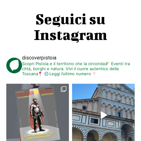
I costi
Le serate a teatro prevedono un ingresso di 10 euro
.
Seguici su
Le attività svolte presso
Le Dogane
(concerti aperitivo e saggio
conclusivo) saranno a
ingresso libero.
Instagram
discoverpistoia
Scopri Pistoia e il territorio che la circonda
Eventi tra
città, borghi e natura. Vivi il cuore autentico della
Toscana
Leggi l’ultimo numero