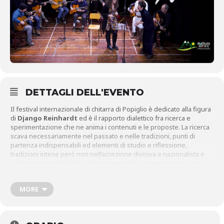
DETTAGLI DELL'EVENTO
Il festival internazionale di chitarra di Popiglio è dedicato alla figura
di
Django Reinhardt
ed è il rapporto dialettico fra ricerca e
sperimentazione che ne anima i contenuti e le proposte. La ricerca
scava necessariamente nel passato e nelle tradizioni, punti di
partenza indispensabili ed elementi di studio e riflessione,
tradizioni intese però non nell’accezione divisiva e nazionalista e
confinate quindi nel loro ambito geografico o peggio etnico, ma
belle proprio perché frastagliate, variegate, differenti fra loro
insomma, che trovano casomai il loro comun denominatore in
MORE
questo strumento così presente nella mitologia popolare e
nell’immaginario classico che è la chitarra.
I seminari