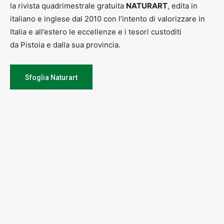
la rivista quadrimestrale gratuita
La premiazione si svolgerà nel mese di MAGGIO 2025
NATURART
, edita in
italiano e inglese dal 2010 con l’intento di valorizzare in
Italia e all’estero le eccellenze e i tesori custoditi
da Pistoia e dalla sua provincia.
Per informazioni
: tel
0573 530051
–
info@fondazionegiorgiotesi.it
Sfoglia Naturart