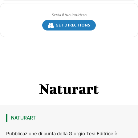
GET DIRECTIONS
Quinta Elementare
1° € 200,00 2° € 100,00 3° € 50,00 dal 4° al 15° €
15,00
Prima Media
1° € 200,00 2° € 100,00 3° € 50,00 dal 4° al 15° € 15,00
Seconda Media
1° € 200,00 2° € 100,00 3° € 50,00 dal 4° al 15° €
15,00
Naturart
Terza Media
1° € 200,00 2° € 100,00 3° € 50,00 dal 4° al 15° € 15,00
NATURART
Premio speciale
“Maestra ANNA NICCOLAI”
Pubblicazione di punta della Giorgio Tesi Editrice è