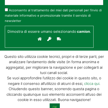
Acconsento al trattamento dei miei dati personali per l’invio di
materiale informativo e promozionale tramite il servizio di
newsletter
Dimostra di essere umano selezionando
camion
.
Questo sito utilizza cookie tecnici, propri e di terze parti, per
analizzare l’andamento delle visite (in forma anonima e
aggregata), per migliorare la navigazione e per collegarti ai
tuoi canali social.
Se vuoi approfondire l’utilizzo dei cookie in questo sito, o
negare il consenso all’utilizzo di alcuni di essi,
clicca qui
.
© GIORGIO TESI EDITRICE S.R.L. | P.IVA
Chiudendo questo banner, scorrendo questa pagina o
01732650476 | VIA DI BADIA 14 – 51100 LOC.
cliccando qualunque suo elemento acconsenti all’uso dei
BOTTEGONE (PISTOIA) |
POWERED BY
ALLYMIND
cookie in esso utilizzati. Buona navigazione!
Privacy Policy
|
Cookie Policy
|
Condizioni
di vendita
|
Site Map
OK