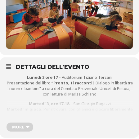
DETTAGLI DELL'EVENTO
Lunedì 2 ore 17
– Auditorium Tiziano Terzani
Presentazione del libro
“Pronto, ti racconti?
Dialogo in libertà tra
nonni e bambini” a cura del Comitato Provinciale Unicef di Pistoia,
con letture di Marisa Schiano
Martedì 3, ore 17-18
– San Giorgio Ragazzi
Martedì in gioco.
Per ritrovarsi con gli amici e giocare liberamente
con i giochi da tavolo presenti in biblioteca. Per bambini da 5 a 10
anni. I bambini che desiderano partecipare ai giochi, devono
essere in possesso della tessera d’iscrizione alla biblioteca.
MORE
Venerdì 6, ore 17
– Auditorium Tiziano Terzani