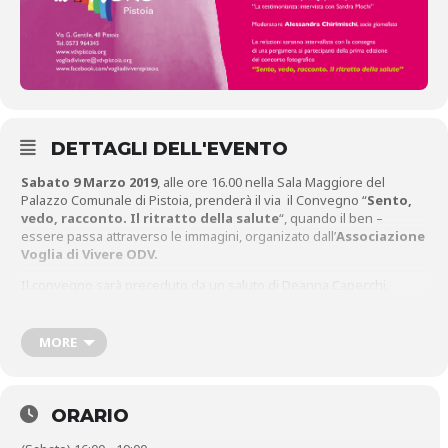
DETTAGLI DELL'EVENTO
Sabato 9 Marzo 2019
, alle ore 16.00 nella Sala Maggiore del
Palazzo Comunale di Pistoia, prenderà il via il Convegno “
Sento,
vedo, racconto. Il ritratto della salute
“, quando il ben –
essere passa attraverso le immagini, organizato dall’
Associazione
Voglia di Vivere ODV.
Il convegno sarà preceduto da un saluto di Deanna Capecchi,
presidente dell’
Associazione Voglia di Vivere ODV
e di Ugo Poli,
Presidente della
Fondazione Pistoiese Jorio Vivarelli.
MORE
Presenti all’evento in veste di relatori, Anna Maria Celesti, Filippo
Basetti, Stefano di Cecio, Beatrice De Biasi e Claudia Bonari. Modera
l’incontro la giornalista Alessandra Chirimischi.
ORARIO