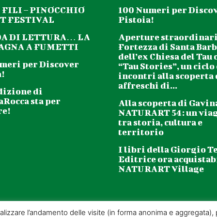
 FILI – PINOCCHIO
100 Numeri per Disco
T FESTIVAL
Pistoia!
DA DI LETTURA… LA
Aperture straordinari
GNA A FUMETTI
Fortezza di Santa Barb
dell’ex Chiesa del Tau 
meri per Discover
“Tau Stories”, un ciclo
!
incontri alla scoperta
affreschi di...
dizione di
aRocca sta per
Alla scoperta di Gavin
re!
NATURART 54: un via
tra storia, cultura e
territorio
I libri della Giorgio T
Editrice ora acquistabi
NATURART Village
analizzare l’andamento delle visite (in forma anonima e aggregata), pe