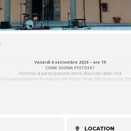
O
Venerdì 6 settembre 2024 – ore 19
COME SUONA PISTOIA?
Percorso di partecipazione attiva all’ascolto della città
on la partecipazione di musicisti del Tempo Reale Electroacoustic E
Domenica 8 settembre 2024 – ore 19
Al termine dell’inaugurazione di SOUND LIFE
GIUSEPPE CHIARI | Improvvisazione libera
Esperienza musicale per 70 solisti
L’iniziativa è in collaborazione con Fango Radio e Nub Project Spa
LOCATION