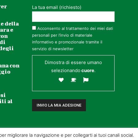
ver
La tua email (richiesto)
e della
Acconsento al trattamento dei miei dati
ara e
con
personali per l’invio di materiale
 di
informativo e promozionale tramite il
 degli
servizio di newsletter
Dimostra di essere umano
ana con
selezionando
cuore
.
ggio
esi
li al
r migliorare la navigazione e per collegarti ai tuoi canali social.