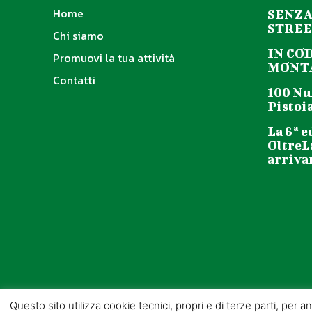
Home
SENZA
STREE
Chi siamo
IN CO
Promuovi la tua attività
MONTA
Contatti
100 Nu
Pistoia
La 6ª e
OltreL
arriva
Questo sito utilizza cookie tecnici, propri e di terze parti, per 