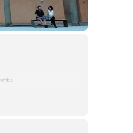
nsemble
ce