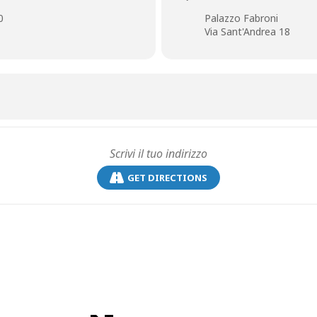
Martedì 10 settembre 2024 – ore 19
0
Palazzo Fabroni
LUCIO GARAU | ICHNOS
Via Sant'Andrea 18
Paesaggi sonori dalla Sardegna
pistoia.it/eventi/sound-life/ http://www.temporeale.it/soundlife
GET DIRECTIONS