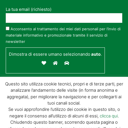
La tua email (richiesto)
Acconsento al trattamento dei miei dati personali per l’invio di
materiale informativo e promozionale tramite il servizio di
newsletter
Dimostra di essere umano selezionando
auto
.
Questo sito utilizza cookie tecnici, propri e di terze parti, per
analizzare l’andamento delle visite (in forma anonima e
aggregata), per migliorare la navigazione e per collegarti ai
tuoi canali social.
Se vuoi approfondire l’utilizzo dei cookie in questo sito, o
negare il consenso all’utilizzo di alcuni di essi,
clicca qui
.
© GIORGIO TESI EDITRICE S.R.L. | P.IVA
Chiudendo questo banner, scorrendo questa pagina o
01732650476 | VIA DI BADIA 14 – 51100 LOC.