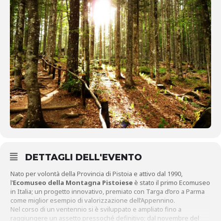
DETTAGLI DELL'EVENTO
Nato per volontà della Provincia di Pistoia e attivo dal 1990,
l’
Ecomuseo della Montagna Pistoiese
è stato il primo Ecomuseo
in Italia; un progetto innovativo, premiato con Targa d’oro a Parma
come miglior esempio di valorizzazione dell’Appennino.
Nel corso di un ventennio si è sviluppato e ampliato fino a
raggiungere un assetto pressoché definitivo; dal novembre del