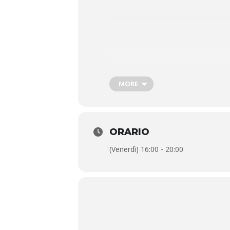
MORE
ORARIO
(Venerdì) 16:00 - 20:00
Il campione di basket e oro olimpi
alle Olimpiadi di Sydney 2000 condi
di raggiungere grandi risultati nel
sono diventati veri e propri modell