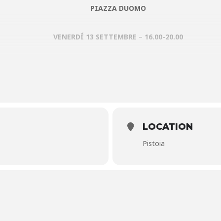
PIAZZA DUOMO
VENERDÍ 13 SETTEMBRE
–
16.00-20.00
Attività di prevenzione al seno con unità mobile
A cura dell’Usl Pistoia, Ispro e FRO Fondazione Radioterapia Oncolo
17.00-18.00
LOCATION
Pistoia
Talk “I campioni olimpici, modelli diispirazione per i giovan
co Gek Galanda con il pistoiese Gabriele Magni, ex schermitore italia
videranno le proprie esperienze personali e professionali, raccontan
le competizioni sportive più importanti a livello mondiale. Un racconto
i di ispirazione per molti giovani. Le loro testimonianze dimostrano 
possibile raggiungere traguardi straordinari e realizzare i propri sog