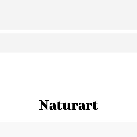
PIAZZETTA DEGLI ORTAGGI
19.00 – 20.30 E 22.30 – 24.00
Artisti di strada e musica dal vivo
PIAZZA DELLO SPIRITO SANTO
18.30 – 24.00
Inaugurazione dello spazio sport – attività sportive
Naturart