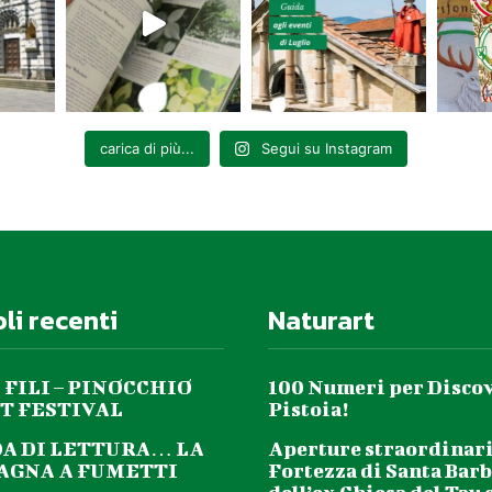
carica di più...
Segui su Instagram
oli recenti
Naturart
 FILI – PINOCCHIO
100 Numeri per Disco
T FESTIVAL
Pistoia!
DA DI LETTURA… LA
Aperture straordinari
GNA A FUMETTI
Fortezza di Santa Barb