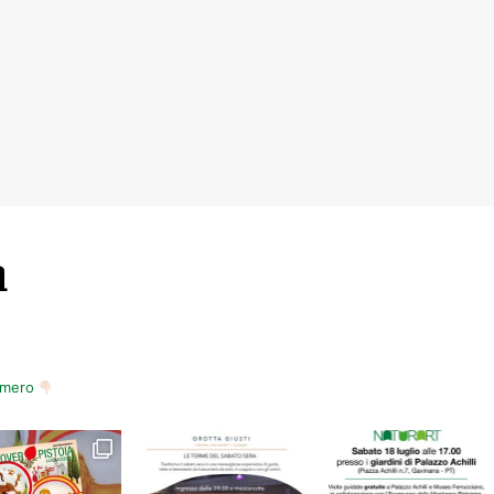
m
numero