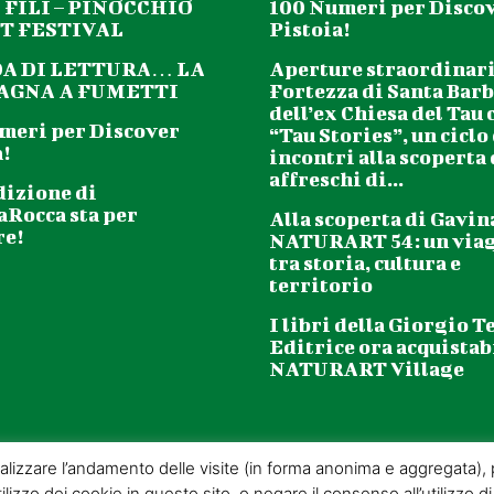
 FILI – PINOCCHIO
100 Numeri per Disco
T FESTIVAL
Pistoia!
DA DI LETTURA… LA
Aperture straordinari
GNA A FUMETTI
Fortezza di Santa Barb
dell’ex Chiesa del Tau 
meri per Discover
“Tau Stories”, un ciclo
!
incontri alla scoperta
affreschi di...
dizione di
aRocca sta per
Alla scoperta di Gavin
re!
NATURART 54: un via
tra storia, cultura e
territorio
I libri della Giorgio T
Editrice ora acquistabi
NATURART Village
analizzare l’andamento delle visite (in forma anonima e aggregata), pe
ilizzo dei cookie in questo sito, o negare il consenso all’utilizzo di