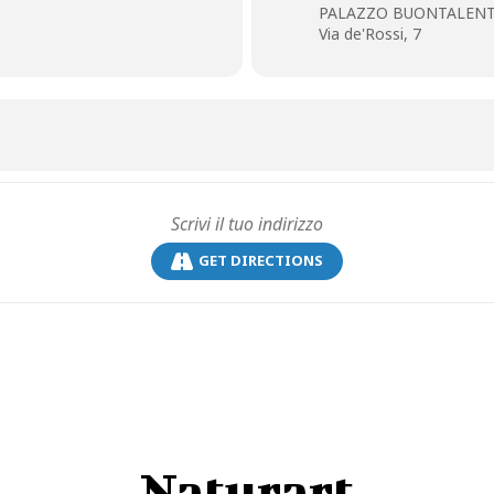
PALAZZO BUONTALENT
cquisto del biglietto della mostra o di biglietto Super Pop.
Via de'Rossi, 7
GET DIRECTIONS
Naturart