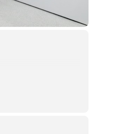
settanta opere gli artisti che hanno
 Pistoletto, Valerio Adami e molti altri
aggio e le icone della Pop Art, poste in
Roy Lichtenstein e Andy Warhol.