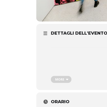
DETTAGLI DELL'EVENT
MORE
Visita in compagnia di una gui
rappresentato l’Italia del boom ec
autori propongono un viaggio ideal
dialogo con autori intern
ORARIO