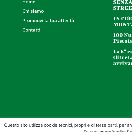
Home
SENZA
STREE
Chi siamo
IN CO
Promuovi la tua attività
MONTA
Contatti
100 Nu
Pistoia
La 6ª e
OltreL
arriva
Questo sito utilizza cookie tecnici, propri e di terze parti, per 
Se vuoi approfondire l’ut