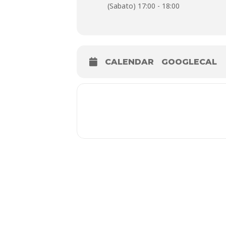
(Sabato) 17:00 - 18:00
La visita guidata è gratuita previo a
Prenotazioni su
: pistoiamusei.it.
CALENDAR
GOOGLECAL