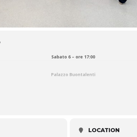
O
Sabato 6 – ore 17:00
Palazzo Buontalenti
Visita guidata
da di Pistoia Musei la
mostra ’60 Pop Art Italia
e scopri attraverso 
onomico. Mario Schifano, Giosetta Fioroni, Mario Ceroli, Michelangelo
e tra le città d’Italia e le varie scuole che hanno interpretato il lingu
azionali come Robert Rauschenberg, Jasper Johns, Richard Hamilton, 
LOCATION