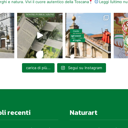
orghi e natura. Vivi il cuore autentico della Toscana
Leggi l’ultimo 
carica di più...
Segui su Instagram
oli recenti
Naturart