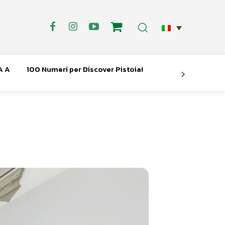
A A
100 Numeri per Discover Pistoia!