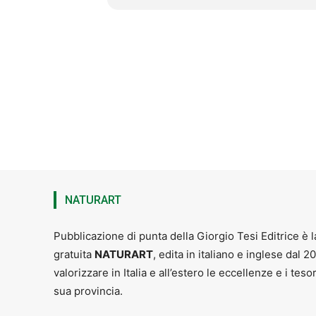
Musica e Danza Teodulo Mabellini Pi
A chi ama cantare e desidera realiz
lezioni individuali e laboratori per 
Ll Potential Oriented Vocal Training
Oriented Vocal Training vede il pro
manifestazione sonora dell’essere mo
degli esercizi corporei facili da im
significativo miglioramento del bene
potenzialità enorme che, occupandosi
che è: strumento primario di espres
e anima. I corsi sono rivolti a allievi
coro – insomma a tutti coloro che 
I corsi collettivi si svolgono nella s
NATURART
www.studio-dagmar.com – mail@s
Pubblicazione di punta della Giorgio Tesi Editrice è l
gratuita
NATURART
, edita in italiano e inglese dal 2
valorizzare in Italia e all’estero le eccellenze e i teso
sua provincia.