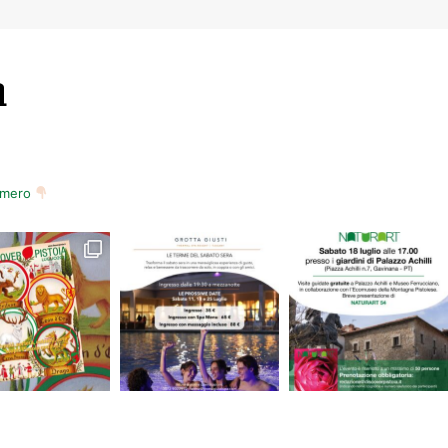
m
numero