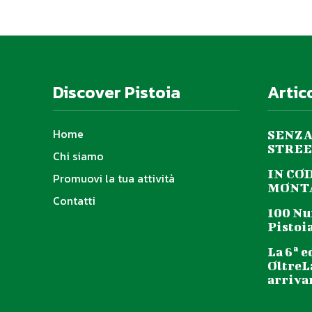
Discover Pistoia
Artic
Home
SENZA
STREE
Chi siamo
IN CO
Promuovi la tua attività
MONTA
Contatti
100 Nu
Pistoia
La 6ª e
OltreL
arriva