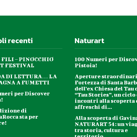
oli recenti
Naturart
 FILI – PINOCCHIO
100 Numeri per Disco
T FESTIVAL
Pistoia!
DA DI LETTURA… LA
Aperture straordinari
GNA A FUMETTI
Fortezza di Santa Barb
dell’ex Chiesa del Tau 
meri per Discover
“Tau Stories”, un ciclo
!
incontri alla scoperta
affreschi di...
dizione di
aRocca sta per
Alla scoperta di Gavin
re!
NATURART 54: un via
tra storia, cultura e
territorio