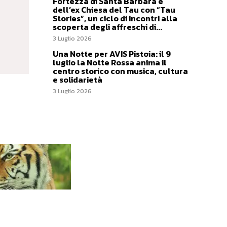
Fortezza di Santa Barbara e
dell’ex Chiesa del Tau con “Tau
Stories”, un ciclo di incontri alla
scoperta degli affreschi di...
3 Luglio 2026
Una Notte per AVIS Pistoia: il 9
luglio la Notte Rossa anima il
centro storico con musica, cultura
e solidarietà
3 Luglio 2026