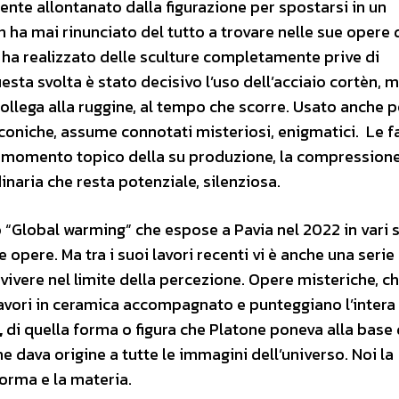
nte allontanato dalla figurazione per spostarsi in un
on ha mai rinunciato del tutto a trovare nelle sue opere 
 ha realizzato delle sculture completamente prive di
questa svolta è stato decisivo l’uso dell’acciaio cortèn, 
collega alla ruggine, al tempo che scorre. Usato anche p
coniche, assume connotati misteriosi, enigmatici. Le f
n momento topico della su produzione, la compressione
dinaria che resta potenziale, silenziosa.
 “Global warming” che espose a Pavia nel 2022 in vari 
 opere. Ma tra i suoi lavori recenti vi è anche una serie 
ivere nel limite della percezione. Opere misteriche, c
ui lavori in ceramica accompagnato e punteggiano l’intera
,
di quella forma o figura che Platone poneva alla base 
e dava origine a tutte le immagini dell’universo. Noi la
forma e la materia.