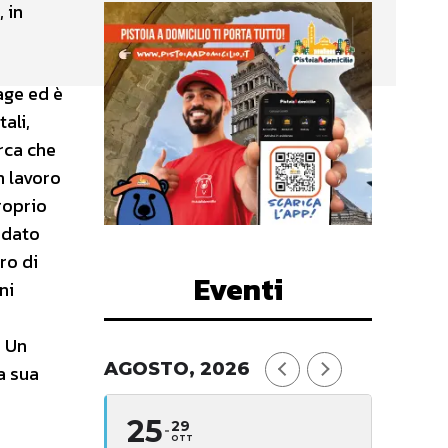
 in
age ed è
ali,
erca che
n lavoro
roprio
ndato
ro di
Eventi
ni
. Un
AGOSTO, 2026
a sua
25
29
OTT