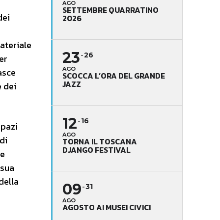
AGO
SETTEMBRE QUARRATINO
dei
2026
materiale
23
26
er
AGO
asce
SCOCCA L’ORA DEL GRANDE
JAZZ
 dei
12
16
spazi
AGO
di
TORNA IL TOSCANA
DJANGO FESTIVAL
he
 sua
della
09
31
AGO
AGOSTO AI MUSEI CIVICI