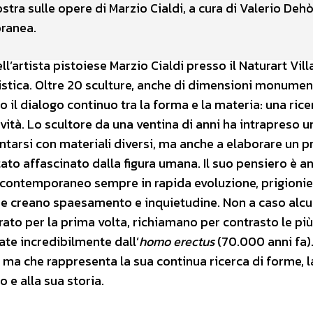
stra sulle opere di Marzio Cialdi, a cura di Valerio Dehò,
ranea.
l’artista pistoiese Marzio Cialdi presso il Naturart Vill
stica. Oltre 20 sculture, anche di dimensioni monument
o il dialogo continuo tra la forma e la materia: una ric
ività. Lo scultore da una ventina di anni ha intrapreso u
ontarsi con materiali diversi, ma anche a elaborare un p
tato affascinato dalla figura umana. Il suo pensiero è a
o contemporaneo sempre in rapida evoluzione, prigionie
he creano spaesamento e inquietudine. Non a caso alcu
erato per la prima volta, richiamano per contrasto le più
ate incredibilmente dall’
homo erectus
(70.000 anni fa)
ma che rappresenta la sua continua ricerca di forme, l
o e alla sua storia.