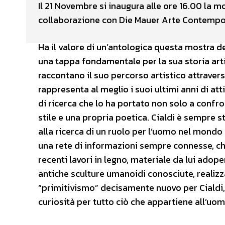
Il 21 Novembre si inaugura alle ore 16.00 la mo
collaborazione con Die Mauer Arte Contempo
Ha il valore di un’antologica questa mostra del
una tappa fondamentale per la sua storia arti
raccontano il suo percorso artistico attravers
rappresenta al meglio i suoi ultimi anni di att
di ricerca che lo ha portato non solo a confr
stile e una propria poetica. Cialdi è sempre s
alla ricerca di un ruolo per l’uomo nel mond
una rete di informazioni sempre connesse, c
recenti lavori in legno, materiale da lui adop
antiche sculture umanoidi conosciute, realizz
“primitivismo” decisamente nuovo per Cialdi, 
curiosità per tutto ciò che appartiene all’uom