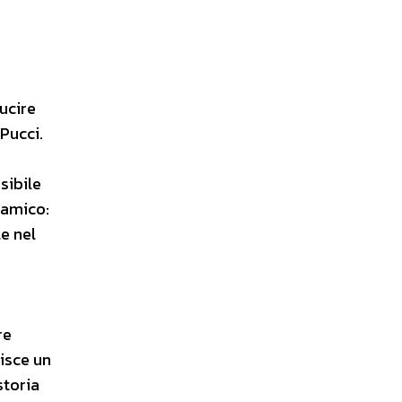
cucire
 Pucci.
sibile
 amico:
e nel
re
nisce un
storia