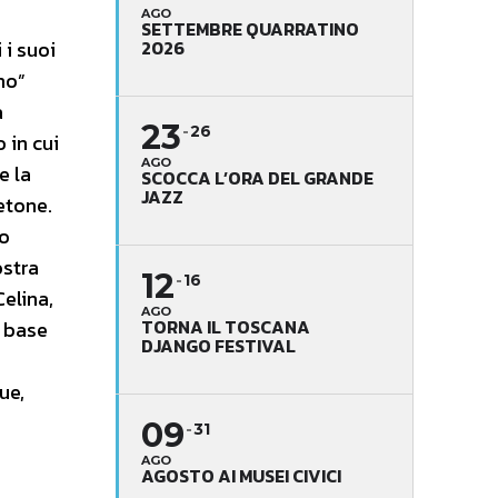
AGO
SETTEMBRE QUARRATINO
2026
 i suoi
no”
a
23
26
 in cui
AGO
e la
SCOCCA L’ORA DEL GRANDE
JAZZ
etone.
no
ostra
12
16
Celina,
AGO
TORNA IL TOSCANA
a base
DJANGO FESTIVAL
ue,
09
31
AGO
AGOSTO AI MUSEI CIVICI