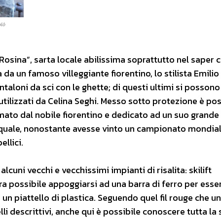
olò
 “Rosina”, sarta locale abilissima soprattutto nel saper 
da un famoso villeggiante fiorentino, lo stilista Emilio
taloni da sci con le ghette; di questi ultimi si possono
utilizzati da Celina Seghi. Messo sotto protezione è pos
mato dal nobile fiorentino e dedicato ad un suo grande
l quale, nonostante avesse vinto un campionato mondial
ellici.
cuni vecchi e vecchissimi impianti di risalita: skilift
t era possibile appoggiarsi ad una barra di ferro per esse
 un piattello di plastica. Seguendo quel fil rouge che u
lli descrittivi, anche qui è possibile conoscere tutta la 