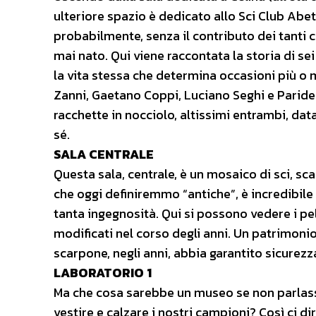
ulteriore spazio è dedicato allo Sci Club Abeto
probabilmente, senza il contributo dei tanti 
mai nato. Qui viene raccontata la storia di s
la vita stessa che determina occasioni più o 
Zanni, Gaetano Coppi, Luciano Seghi e Paride M
racchette in nocciolo, altissimi entrambi, dat
sé.
SALA CENTRALE
Questa sala, centrale, è un mosaico di sci, sc
che oggi definiremmo “antiche”, è incredibile 
tanta ingegnosità. Qui si possono vedere i pel
modificati nel corso degli anni. Un patrimoni
scarpone, negli anni, abbia garantito sicurezza,
LABORATORIO 1
Ma che cosa sarebbe un museo se non parlasse
vestire e calzare i nostri campioni? Così ci di