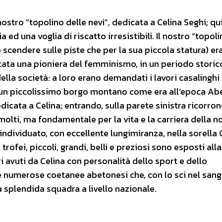
ostro “topolino delle nevi”, dedicata a Celina Seghi; qui
d una voglia di riscatto irresistibili. Il nostro “topoli
 scendere sulle piste che per la sua piccola statura) er
ata una pioniera del femminismo, in un periodo storico
la società: a loro erano demandati i lavori casalinghi 
n un piccolissimo borgo montano come era all’epoca Ab
dedicata a Celina; entrando, sulla parete sinistra ricorro
olti, ma fondamentale per la vita e la carriera della n
 individuato, con eccellente lungimiranza, nella sorella 
i trofei, piccoli, grandi, belli e preziosi sono esposti all
ri avuti da Celina con personalità dello sport e dello
e numerose coetanee abetonesi che, con lo sci nel sang
 splendida squadra a livello nazionale.