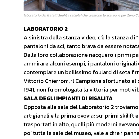
laboratorio dei fratelli Seghi, i calzolai che crearono lo scarpone per Zeno C
LABORATORIO 2
A sinistra della stanza video, c’è la stanza di
pantaloni da sci, tanto brava da essere notata 
Dalla loro collaborazione nacquero i primi pan
ammirare alcuni esempi, i pantaloni originali 
contemplare un bellissimo foulard di seta fir
Vittorio Chierroni, il Campione sfortunato a
1941, non fu omologata la vittoria per motivi b
SALA DEGLI IMPIANTI DI RISALITA
Opposta alla sala del Laboratorio 2 troviamo al
artigianali e la prima ovovia; sui primi skilif
trasportati in alto, quelli più moderni avevano
po’ tutte le sale del museo, vale a dire i panne