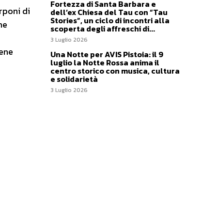
Fortezza di Santa Barbara e
arponi di
dell’ex Chiesa del Tau con “Tau
Stories”, un ciclo di incontri alla
ne
scoperta degli affreschi di...
3 Luglio 2026
iene
Una Notte per AVIS Pistoia: il 9
luglio la Notte Rossa anima il
centro storico con musica, cultura
e solidarietà
3 Luglio 2026