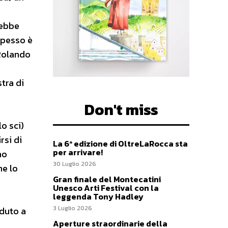
rebbe
spesso è
 Rolando
tra di
Don't miss
o sci)
rsi di
La 6ª edizione di OltreLaRocca sta
per arrivare!
no
30 Luglio 2026
me lo
Gran finale del Montecatini
Unesco Arti Festival con la
leggenda Tony Hadley
3 Luglio 2026
eduto a
Aperture straordinarie della