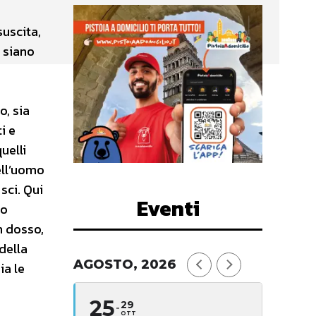
suscita,
i siano
o, sia
i e
uelli
ell’uomo
sci. Qui
Eventi
no
n dosso,
della
AGOSTO, 2026
ia le
25
29
OTT