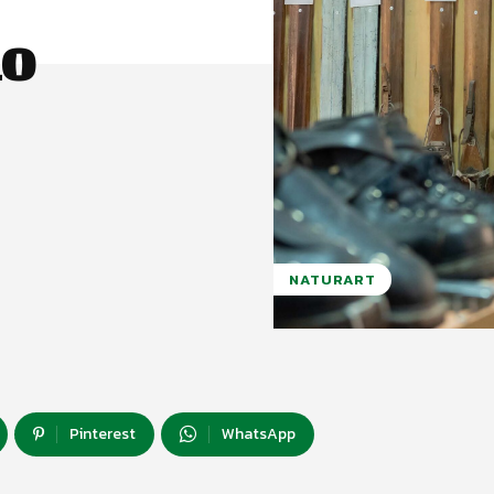
no
NATURART
Pinterest
WhatsApp