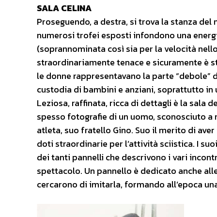
SALA CELINA
Proseguendo, a destra, si trova la stanza del n
numerosi trofei esposti infondono una energia e
(soprannominata così sia per la velocità nello
straordinariamente tenace e sicuramente è st
le donne rappresentavano la parte “debole” del
custodia di bambini e anziani, soprattutto i
Leziosa, raffinata, ricca di dettagli è la sala 
spesso fotografie di un uomo, sconosciuto a m
atleta, suo fratello Gino. Suo il merito di aver
doti straordinarie per l’attività sciistica. I suo
dei tanti pannelli che descrivono i vari incont
spettacolo. Un pannello è dedicato anche all
cercarono di imitarla, formando all’epoca una