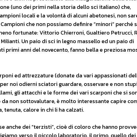
ne (uno dei primi nella storia dello sci italiano) che,
campioni locali e la volontà di alcuni abetonesi, non sa
ei Campioni che non possiamo definire “minori” perché 
meno fortunate: Vittorio Chierroni, Gualtiero Petrucci,
ilianti. Un paio di sci in legno massello ed un paio di
ati primi anni del novecento, fanno bella e preziosa mos
arponi ed attrezzature (donate da vari appassionati dell
per noi odierni sciatori guardare, osservare e non stupi
lami, gli attacchi e le forme dei vari scarponi che si so
o da non sottovalutare, è molto interessante capire co
 tenuta, calore in chi li ha calzati.
 anche dei “terzisti”, cioè di coloro che hanno provv
rigiamo verso il piccolo laboratorio, il primo, quello dei