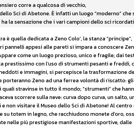
ensiero corre a qualcosa di vecchio,
dello Sci di Abetone. È infatti un luogo “moderno” che 
 ha la sensazione che i vari campioni dello sci ricordat
ra è quella dedicata a Zeno Colo’, la stanza “principe”,
i pannelli appesi alle pareti si impara a conoscere Zen
 Appare come un luogo prezioso, unico e fragile; dai test
ata prestissimo con l’uso di strumenti pesanti e freddi, q
 aneddoti e immagini, si percepisce la trasformazione d
e porteranno Zeno ad una ferrea volontà di riscatto: gli 
 i quali stravinse in tutto il mondo; “strumenti” che han
ceva scorrere sulla neve: curva dopo curva, un salto, u
 e non visitare il Museo dello Sci di Abetone! Al centro 
e su totem in legno, che racchiudono monete d’oro, oss
nte nelle più prestigiose manifestazioni sportive, dalle