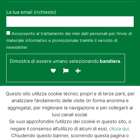
La tua email (richiesto)
Acconsento al trattamento dei miei dati personali per l’invio di
materiale informativo e promozionale tramite il servizio di
newsletter
Dimostra di essere umano selezionando
bandiera
.
Questo sito utilizza cookie tecnici, propri e di terze parti, per
analizzare l’andamento delle visite (in forma anonima e
aggregata), per migliorare la navigazione e per collegarti ai
tuoi canali social.
Se vuoi approfondire l’utilizzo dei cookie in questo sito, o
negare il consenso all’utilizzo di alcuni di essi,
clicca qui
.
© GIORGIO TESI EDITRICE S.R.L. | P.IVA
Chiudendo questo banner, scorrendo questa pagina o
01732650476 | VIA DI BADIA 14 – 51100 LOC.