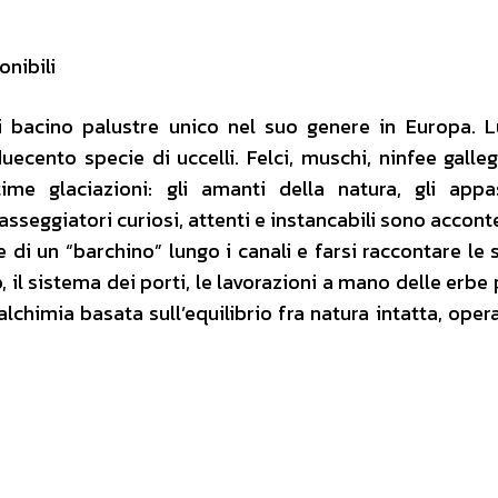
nibili
 bacino palustre unico nel suo genere in Europa. 
ecento specie di uccelli. Felci, muschi, ninfee galleg
ime glaciazioni: gli amanti della natura, gli appa
passeggiatori curiosi, attenti e instancabili sono accont
 di un “barchino” lungo i canali e farsi raccontare le s
, il sistema dei porti, le lavorazioni a mano delle erbe 
l’alchimia basata sull’equilibrio fra natura intatta, op