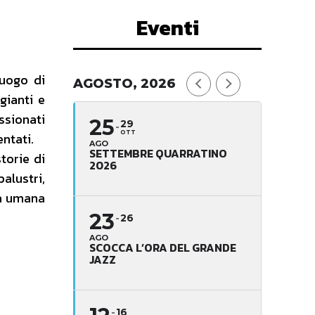
Eventi
Luogo di
AGOSTO, 2026
gianti e
ssionati
25
29
OTT
entati.
AGO
SETTEMBRE QUARRATINO
torie di
2026
palustri,
era umana
23
26
AGO
SCOCCA L’ORA DEL GRANDE
JAZZ
16