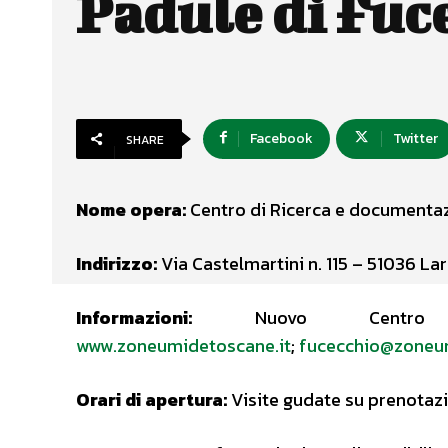
Padule di Fuc
Facebook
Twitter
SHARE
Nome opera:
Centro di Ricerca e documentaz
Indirizzo:
Via Castelmartini n. 115 – 51036 La
Informazioni:
Nuovo Centro V
www.zoneumidetoscane.it
;
fucecchio@zoneum
Orari di apertura:
Visite gudate su prenotaz