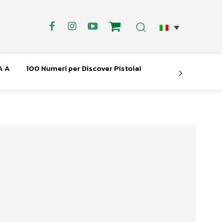
A A
100 Numeri per Discover Pistoia!