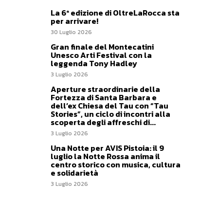
La 6ª edizione di OltreLaRocca sta
per arrivare!
30 Luglio 2026
Gran finale del Montecatini
Unesco Arti Festival con la
leggenda Tony Hadley
3 Luglio 2026
Aperture straordinarie della
Fortezza di Santa Barbara e
dell’ex Chiesa del Tau con “Tau
Stories”, un ciclo di incontri alla
scoperta degli affreschi di...
3 Luglio 2026
Una Notte per AVIS Pistoia: il 9
luglio la Notte Rossa anima il
centro storico con musica, cultura
e solidarietà
3 Luglio 2026