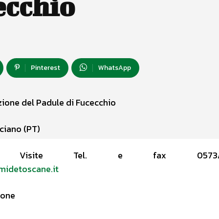
ecchio
Pinterest
WhatsApp
ione del Padule di Fucecchio
rciano (PT)
isite Tel. e fax 0573/84
idetoscane.it
ione