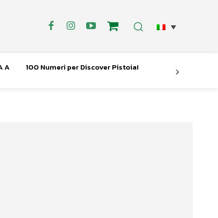
A A
100 Numeri per Discover Pistoia!