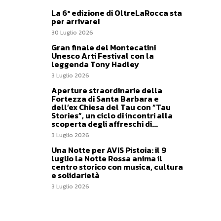
La 6ª edizione di OltreLaRocca sta
per arrivare!
30 Luglio 2026
Gran finale del Montecatini
Unesco Arti Festival con la
leggenda Tony Hadley
3 Luglio 2026
Aperture straordinarie della
Fortezza di Santa Barbara e
dell’ex Chiesa del Tau con “Tau
Stories”, un ciclo di incontri alla
scoperta degli affreschi di...
3 Luglio 2026
Una Notte per AVIS Pistoia: il 9
luglio la Notte Rossa anima il
centro storico con musica, cultura
e solidarietà
3 Luglio 2026