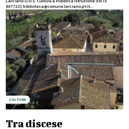
Larciano U.O.S. Cultura e Pubblica Istruzione (0573
837722); biblioteca@comune.larciano.pt.it...
CULTURA
Tra discese