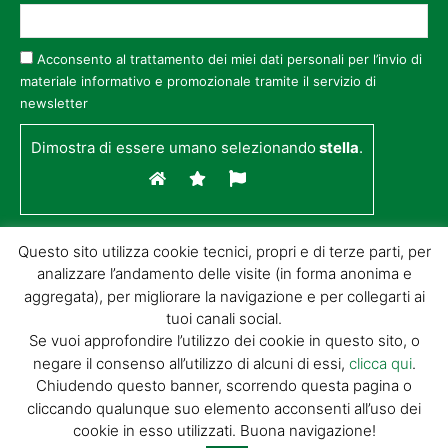
Acconsento al trattamento dei miei dati personali per l’invio di
materiale informativo e promozionale tramite il servizio di
newsletter
Dimostra di essere umano selezionando
stella
.
Questo sito utilizza cookie tecnici, propri e di terze parti, per
analizzare l’andamento delle visite (in forma anonima e
aggregata), per migliorare la navigazione e per collegarti ai
tuoi canali social.
Se vuoi approfondire l’utilizzo dei cookie in questo sito, o
negare il consenso all’utilizzo di alcuni di essi,
clicca qui
.
© GIORGIO TESI EDITRICE S.R.L. | P.IVA
Chiudendo questo banner, scorrendo questa pagina o
01732650476 | VIA DI BADIA 14 – 51100 LOC.
cliccando qualunque suo elemento acconsenti all’uso dei
BOTTEGONE (PISTOIA) |
POWERED BY
ALLYMIND
cookie in esso utilizzati. Buona navigazione!
Privacy Policy
|
Cookie Policy
|
Condizioni