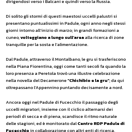
dirigendosi verso i Balcani e quindi verso la Russia.
Di solito gli stormi di questi maestosi uccelli palustri si
presentano puntualissimi in Padule, ogni anno negli stessi
giorni intorno all’inizio di marzo; in grandi formazioni a
cuneo,
volteggiano a lungo sull’area
alla ricerca di zone
tranquille per la sosta e l’alimentazione.
Dal Padule, attraverso il Montalbano, le gru si trasferiscono
nella Piana Fiorentina, oggi come tanti secoli fa quando la
loro presenza a Peretola trovò una illustre celebrazione
nella novella del Decamerone
“Chichibio e la gru”
; da qui
oltrepassano l’Appennino puntando decisamente a nord.
Ancora oggi nel Padule di Fucecchio il passaggio degli
uccelli migratori, insieme con il ciclico alternarsi dei
periodi di secca e di piena, scandisce il ritmo naturale
delle stagioni, ed è monitorato dal
Centro RDP Padule di
Fucecchio
in collaborazione con altri enti di ricerca.