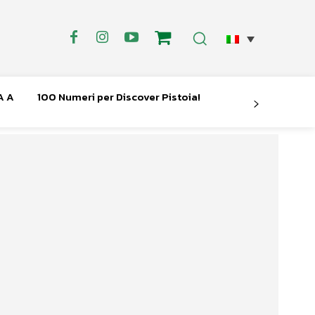
A A
100 Numeri per Discover Pistoia!