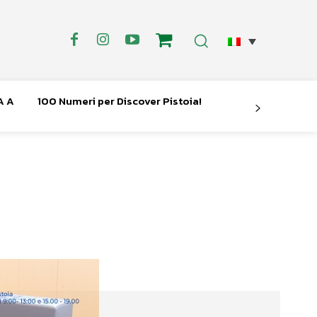
A A
100 Numeri per Discover Pistoia!