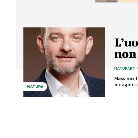
L’uo
non 
NATURART
Massimo, l
indagini s
NATURA