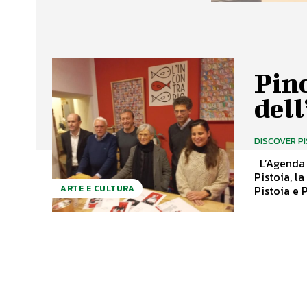
Pin
dell
DISCOVER P
L’Agenda letteraria 2024, promossa per il terzo anno consecutivo da Uniser
Pistoia, l
Pistoia e P
ARTE E CULTURA