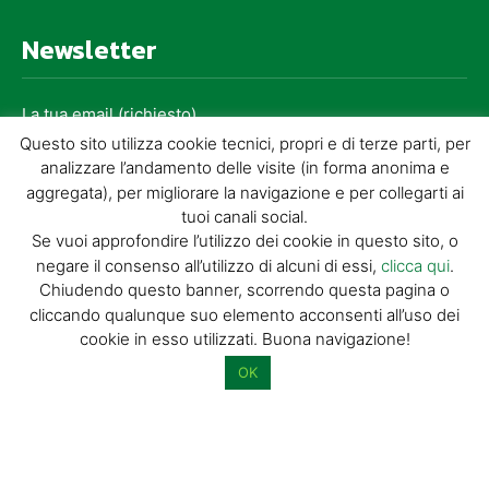
Newsletter
La tua email (richiesto)
Questo sito utilizza cookie tecnici, propri e di terze parti, per
analizzare l’andamento delle visite (in forma anonima e
Acconsento al trattamento dei miei dati personali per l’invio di
aggregata), per migliorare la navigazione e per collegarti ai
materiale informativo e promozionale tramite il servizio di
tuoi canali social.
newsletter
Se vuoi approfondire l’utilizzo dei cookie in questo sito, o
negare il consenso all’utilizzo di alcuni di essi,
clicca qui
.
Dimostra di essere umano selezionando
auto
.
Chiudendo questo banner, scorrendo questa pagina o
cliccando qualunque suo elemento acconsenti all’uso dei
cookie in esso utilizzati. Buona navigazione!
OK