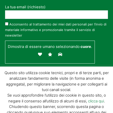
La tua email (richiesto)
Acconsento al trattamento dei miei dati personali per l’invio di
materiale informativo e promozionale tramite il servizio di
newsletter
Dimostra di essere umano selezionando
cuore
.
Questo sito utilizza cookie tecnici, propri e di terze parti, per
analizzare l’andamento delle visite (in forma anonima e
aggregata), per migliorare la navigazione e per collegarti ai
tuoi canali social.
Se vuoi approfondire l’utilizzo dei cookie in questo sito, o
negare il consenso all’utilizzo di alcuni di essi,
clicca qui
.
© GIORGIO TESI EDITRICE S.R.L. | P.IVA
Chiudendo questo banner, scorrendo questa pagina o
01732650476 | VIA DI BADIA 14 – 51100 LOC.
cliccando qualunque suo elemento acconsenti all’uso dei