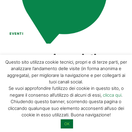
EVENTI
Tornano i treni di
Questo sito utilizza cookie tecnici, propri e di terze parti, per
Porrettana Express
analizzare l’andamento delle visite (in forma anonima e
aggregata), per migliorare la navigazione e per collegarti ai
tuoi canali social.
DISCOVER PISTOIA
-
4 NOVEMBRE 2022
Se vuoi approfondire l’utilizzo dei cookie in questo sito, o
Autunno con tre viaggi sui treni storici di Porrettana
negare il consenso all’utilizzo di alcuni di essi,
clicca qui
.
Express, con l’obiettivo di dare continuità ad un progetto
Chiudendo questo banner, scorrendo questa pagina o
di successo auspicando un suo futuro...
cliccando qualunque suo elemento acconsenti all’uso dei
cookie in esso utilizzati. Buona navigazione!
OK