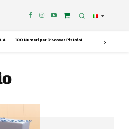
A A
100 Numeri per Discover Pistoia!
io