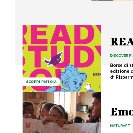
REA
DISCOVER P
Borse di studi
edizione d
di Risparmi
SCOPRI PISTOIA
Emo
NATURART