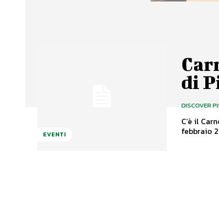
Carn
di P
DISCOVER P
C’è il Car
febbraio 2
EVENTI