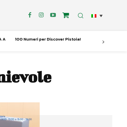
A A
100 Numeri per Discover Pistoia!
nievole