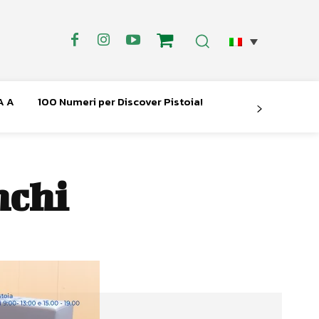
A A
100 Numeri per Discover Pistoia!
nchi