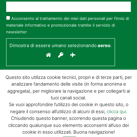
Acconsento al trattamento dei miei dati personali per l’invio di
materiale informativo e promozionale tramite il servizio di
newsletter
Dimostra di essere umano selezionando
aereo
.
Questo sito utilizza cookie tecnici, propri e di terze parti, per
analizzare l’andamento delle visite (in forma anonima e
aggregata), per migliorare la navigazione e per collegarti ai
tuoi canali social.
Se vuoi approfondire l’utilizzo dei cookie in questo sito, o
negare il consenso all’utilizzo di alcuni di essi,
clicca qui
.
© GIORGIO TESI EDITRICE S.R.L. | P.IVA
Chiudendo questo banner, scorrendo questa pagina o
01732650476 | VIA DI BADIA 14 – 51100 LOC.
cliccando qualunque suo elemento acconsenti all’uso dei
BOTTEGONE (PISTOIA) |
POWERED BY
ALLYMIND
cookie in esso utilizzati. Buona navigazione!
Privacy Policy
|
Cookie Policy
|
Condizioni