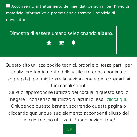
Acconsento al trattamento dei miei dati personali per l’invio di
materiale informativo e promozionale tramite il servizio di
newsletter
Dimostra di essere umano selezionando
albero
.
Questo sito utilizza cookie tecnici, propri e di terze parti, per
analizzare l’andamento delle visite (in forma anonima e
aggregata), per migliorare la navigazione e per collegarti ai
tuoi canali social.
Se vuoi approfondire l’utilizzo dei cookie in questo sito, o
negare il consenso all’utilizzo di alcuni di essi,
clicca qui
.
© GIORGIO TESI EDITRICE S.R.L. | P.IVA
Chiudendo questo banner, scorrendo questa pagina o
01732650476 | VIA DI BADIA 14 – 51100 LOC.
cliccando qualunque suo elemento acconsenti all’uso dei
BOTTEGONE (PISTOIA) |
POWERED BY
ALLYMIND
cookie in esso utilizzati. Buona navigazione!
Privacy Policy
|
Cookie Policy
|
Condizioni
di vendita
|
Site Map
OK