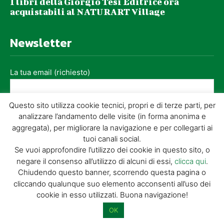
I libri della Giorgio Tesi Editrice ora
acquistabili al NATURART Village
Newsletter
La tua email (richiesto)
Questo sito utilizza cookie tecnici, propri e di terze parti, per
Acconsento al trattamento dei miei dati personali per l’invio di
analizzare l’andamento delle visite (in forma anonima e
materiale informativo e promozionale tramite il servizio di
aggregata), per migliorare la navigazione e per collegarti ai
newsletter
tuoi canali social.
Se vuoi approfondire l’utilizzo dei cookie in questo sito, o
Dimostra di essere umano selezionando
chiave
.
negare il consenso all’utilizzo di alcuni di essi,
clicca qui
.
Chiudendo questo banner, scorrendo questa pagina o
cliccando qualunque suo elemento acconsenti all’uso dei
cookie in esso utilizzati. Buona navigazione!
OK