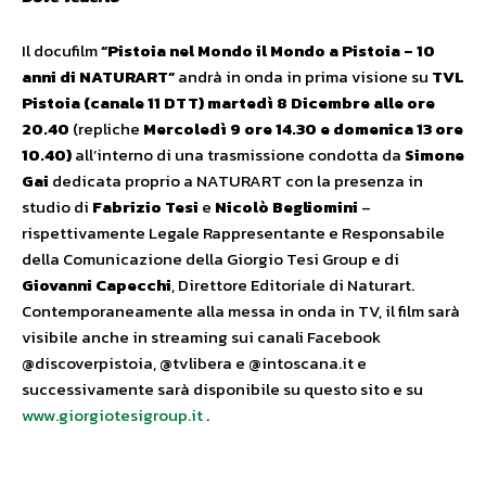
Il docufilm
“Pistoia nel Mondo il Mondo a Pistoia – 10
anni di NATURART”
andrà in onda in prima visione su
TVL
Pistoia (canale 11 DTT) martedì 8 Dicembre alle ore
20.40
(repliche
Mercoledì 9 ore 14.30 e domenica 13 ore
10.40)
all’interno di una trasmissione condotta da
Simone
Gai
dedicata proprio a NATURART con la presenza in
studio di
Fabrizio Tesi
e
Nicolò Begliomini
–
rispettivamente Legale Rappresentante e Responsabile
della Comunicazione della Giorgio Tesi Group e di
Giovanni Capecchi
, Direttore Editoriale di Naturart.
Contemporaneamente alla messa in onda in TV, il film sarà
visibile anche in streaming sui canali Facebook
@discoverpistoia, @tvlibera e @intoscana.it e
successivamente sarà disponibile su questo sito e su
www.giorgiotesigroup.it
.