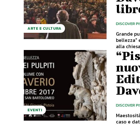
libr
DISCOVER P
ARTE E CULTURA
Grande pub
bellezza" 
alla chiesa
“Pis
nuov
Edit
Dav
DISCOVER P
EVENTI
Maestosità, f
caso e data