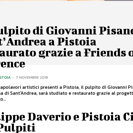
ulpito di Giovanni Pisan
’Andrea a Pistoia
aurato grazie a Friends 
rence
ISTOIA
-
7 NOVEMBRE 2018
sa di Sant’Andrea, sarà studiato e restaurato grazie al proget
...
ippe Daverio e Pistoia C
Pulpiti