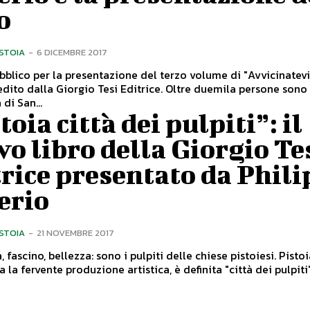
o
ISTOIA
-
6 DICEMBRE 2017
blico per la presentazione del terzo volume di "Avvicinatevi
edito dalla Giorgio Tesi Editrice. Oltre duemila persone sono
 di San...
toia città dei pulpiti”: il
o libro della Giorgio Te
rice presentato da Phili
erio
ISTOIA
-
21 NOVEMBRE 2017
ascino, bellezza: sono i pulpiti delle chiese pistoiesi. Pistoia, non a
 la fervente produzione artistica, è definita "città dei pulpiti"