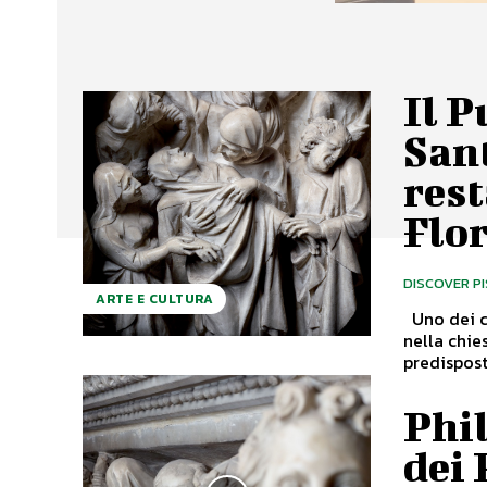
Il P
Sant
rest
Flo
DISCOVER P
ARTE E CULTURA
Uno dei capolavori artistici presenti a Pistoia, il pulpito di Giovanni Pisano
nella chie
predisposto
Phil
dei 