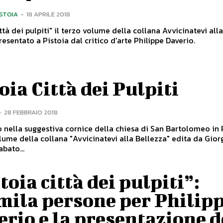
ISTOIA
-
18 APRILE 2018
ittà dei pulpiti" il terzo volume della collana Avvicinatevi all
resentato a Pistoia dal critico d'arte Philippe Daverio.
oia Città dei Pulpiti
-
28 FEBBRAIO 2018
 nella suggestiva cornice della chiesa di San Bartolomeo in
olume della collana "Avvicinatevi alla Bellezza" edita da Gior
trice. Sabato...
toia città dei pulpiti”:
mila persone per Philip
rio e la presentazione d