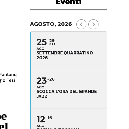
Eventi
a
AGOSTO, 2026
25
29
OTT
AGO
SETTEMBRE QUARRATINO
2026
 Pantano,
23
gio Tesi
26
AGO
SCOCCA L’ORA DEL GRANDE
JAZZ
pe
12
16
el
AGO