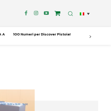
A A
100 Numeri per Discover Pistoia!