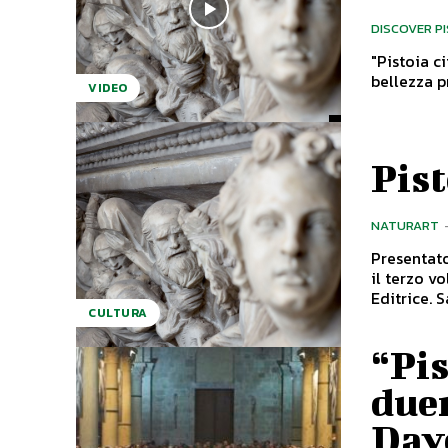
DISCOVER P
"Pistoia c
bellezza p
VIDEO
Pist
NATURART
Presentato
il terzo v
Edi
CULTURA
“Pis
due
Dave