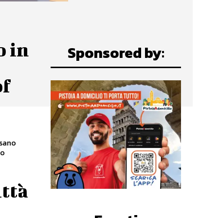
o in
Sponsored by:
of
to
ittà