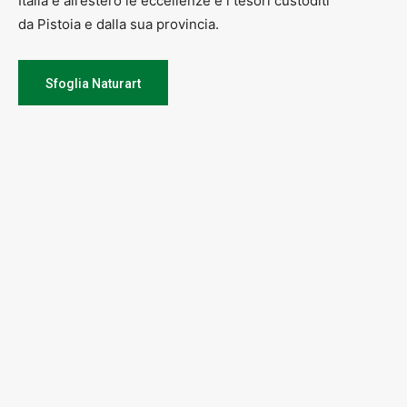
Italia e all’estero le eccellenze e i tesori custoditi
da Pistoia e dalla sua provincia.
Sfoglia Naturart