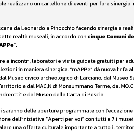
e realizzano un cartellone di eventi per fare sinergia: 
oscana da Leonardo a Pinocchio facendo sinergia e real
ette realtà museali, in accordo con
cinque Comuni de
APPe”.
e a incontri, laboratori e visite guidate gratuiti per adu
llezioni in maniera sinergica. “mAPPe” dà nuova linfa al
al Museo civico archeologico di Larciano, dal Museo S
 Territorio e dal MAC,N di Monsummano Terme, dal MO.C.
dreotti” e dal Museo della Carta di Pescia.
ci saranno delle aperture programmate con l’eccezione 
e dell’iniziativa “Aperti per voi” con tutti e 7 i musei
e una offerta culturale importante a tutto il territor