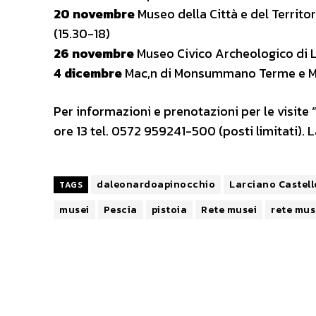
20 novembre
Museo della Città e del Terri
(15.30-18)
26 novembre
Museo Civico Archeologico di L
4 dicembre
Mac,n di Monsummano Terme e Mus
Per informazioni e prenotazioni per le visite “
ore 13 tel. 0572 959241-500 (posti limitati). La
daleonardoapinocchio
Larciano Castell
TAGS
musei
Pescia
pistoia
Rete musei
rete mus