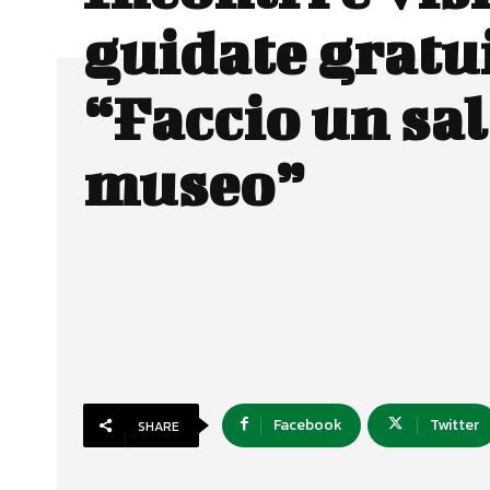
guidate gratu
“Faccio un sal
museo”
Facebook
Twitter
SHARE