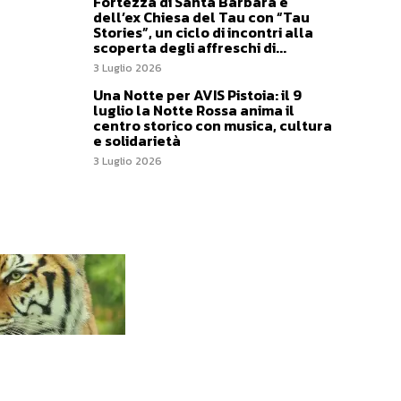
Fortezza di Santa Barbara e
dell’ex Chiesa del Tau con “Tau
Stories”, un ciclo di incontri alla
scoperta degli affreschi di...
3 Luglio 2026
Una Notte per AVIS Pistoia: il 9
luglio la Notte Rossa anima il
centro storico con musica, cultura
e solidarietà
3 Luglio 2026