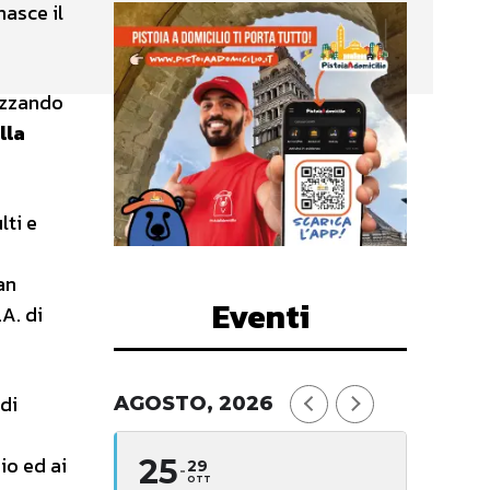
nasce il
izzando
lla
lti e
an
Eventi
A. di
di
AGOSTO, 2026
io ed ai
25
29
OTT