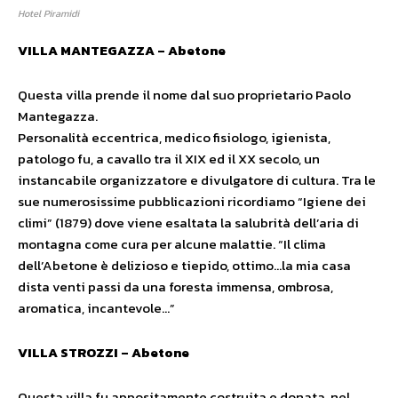
Hotel Piramidi
VILLA MANTEGAZZA – Abetone
Questa villa prende il nome dal suo proprietario Paolo
Mantegazza.
Personalità eccentrica, medico fisiologo, igienista,
patologo fu, a cavallo tra il XIX ed il XX secolo, un
instancabile organizzatore e divulgatore di cultura. Tra le
sue numerosissime pubblicazioni ricordiamo “Igiene dei
climi” (1879) dove viene esaltata la salubrità dell’aria di
montagna come cura per alcune malattie. “Il clima
dell’Abetone è delizioso e tiepido, ottimo…la mia casa
dista venti passi da una foresta immensa, ombrosa,
aromatica, incantevole…”
VILLA STROZZI – Abetone
Questa villa fu appositamente costruita e donata, nel