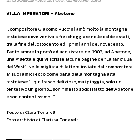
antica Granducale – Doganale situata nella medesima località
VILLA IMPERATORI – Abetone
Il compositore Giacomo Puccini amò molto la montagna
pistoiese dove veniva a frescheggiare nelle calde estati,
tra la fine dell’ottocento ed i primi anni del novecento.
Tanto amore lo portò ad acquistare, nel 1903, ad Abetone,
una villetta e qui vi scrisse alcune pagine de “La fanciulla
del West”. Nelle migliaia di lettere inviate dal compositore
ai suoi amici ecco come parla della montagna alta
pistoiese: “…qui fresco delizioso, mai pioggia, solo un
tentativo un giorno… son rimasto soddisfatto dell’Abetone
e son contentissimo…”
Testo di Clara Tonarelli
Foto archivio di Clarissa Tonarelli