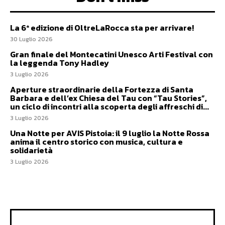
La 6ª edizione di OltreLaRocca sta per arrivare!
30 Luglio 2026
Gran finale del Montecatini Unesco Arti Festival con
la leggenda Tony Hadley
3 Luglio 2026
Aperture straordinarie della Fortezza di Santa
Barbara e dell’ex Chiesa del Tau con “Tau Stories”,
un ciclo di incontri alla scoperta degli affreschi di...
3 Luglio 2026
Una Notte per AVIS Pistoia: il 9 luglio la Notte Rossa
anima il centro storico con musica, cultura e
solidarietà
3 Luglio 2026