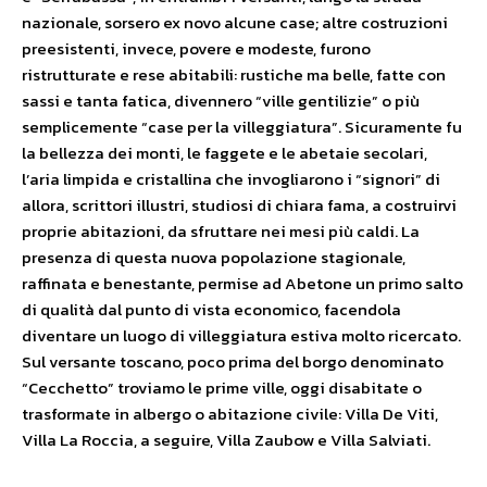
nazionale, sorsero ex novo alcune case; altre costruzioni
preesistenti, invece, povere e modeste, furono
ristrutturate e rese abitabili: rustiche ma belle, fatte con
sassi e tanta fatica, divennero “ville gentilizie” o più
semplicemente “case per la villeggiatura”. Sicuramente fu
la bellezza dei monti, le faggete e le abetaie secolari,
l’aria limpida e cristallina che invogliarono i “signori” di
allora, scrittori illustri, studiosi di chiara fama, a costruirvi
proprie abitazioni, da sfruttare nei mesi più caldi. La
presenza di questa nuova popolazione stagionale,
raffinata e benestante, permise ad Abetone un primo salto
di qualità dal punto di vista economico, facendola
diventare un luogo di villeggiatura estiva molto ricercato.
Sul versante toscano, poco prima del borgo denominato
“Cecchetto” troviamo le prime ville, oggi disabitate o
trasformate in albergo o abitazione civile: Villa De Viti,
Villa La Roccia, a seguire, Villa Zaubow e Villa Salviati.