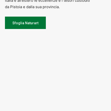
Italia e all’estero le eccellenze e i tesori custoditi
da Pistoia e dalla sua provincia.
Sfoglia Naturart