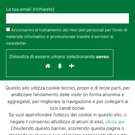
La tua email (richiesto)
Acconsento al trattamento dei miei dati personali per l’invio di
materiale informativo e promozionale tramite il servizio di
newsletter
Dimostra di essere umano selezionando
aereo
.
Questo sito utilizza cookie tecnici, propri e di terze parti, per
analizzare l’andamento delle visite (in forma anonima e
aggregata), per migliorare la navigazione e per collegarti ai
tuoi canali social.
Se vuoi approfondire l’utilizzo dei cookie in questo sito, o
negare il consenso all’utilizzo di alcuni di essi,
clicca qui
.
© GIORGIO TESI EDITRICE S.R.L. | P.IVA
Chiudendo questo banner, scorrendo questa pagina o
01732650476 | VIA DI BADIA 14 – 51100 LOC.