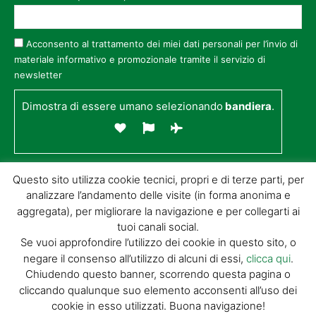
Acconsento al trattamento dei miei dati personali per l’invio di
materiale informativo e promozionale tramite il servizio di
newsletter
Dimostra di essere umano selezionando
bandiera
.
Questo sito utilizza cookie tecnici, propri e di terze parti, per
analizzare l’andamento delle visite (in forma anonima e
aggregata), per migliorare la navigazione e per collegarti ai
tuoi canali social.
Se vuoi approfondire l’utilizzo dei cookie in questo sito, o
negare il consenso all’utilizzo di alcuni di essi,
clicca qui
.
© GIORGIO TESI EDITRICE S.R.L. | P.IVA
Chiudendo questo banner, scorrendo questa pagina o
01732650476 | VIA DI BADIA 14 – 51100 LOC.
cliccando qualunque suo elemento acconsenti all’uso dei
BOTTEGONE (PISTOIA) |
POWERED BY
ALLYMIND
cookie in esso utilizzati. Buona navigazione!
Privacy Policy
|
Cookie Policy
|
Condizioni