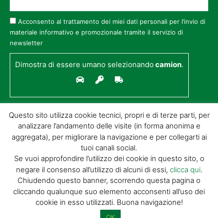
Acconsento al trattamento dei miei dati personali per l’invio di
materiale informativo e promozionale tramite il servizio di
newsletter
Dimostra di essere umano selezionando
camion
.
Questo sito utilizza cookie tecnici, propri e di terze parti, per
analizzare l’andamento delle visite (in forma anonima e
aggregata), per migliorare la navigazione e per collegarti ai
tuoi canali social.
Se vuoi approfondire l’utilizzo dei cookie in questo sito, o
negare il consenso all’utilizzo di alcuni di essi,
clicca qui
.
© GIORGIO TESI EDITRICE S.R.L. | P.IVA
Chiudendo questo banner, scorrendo questa pagina o
01732650476 | VIA DI BADIA 14 – 51100 LOC.
cliccando qualunque suo elemento acconsenti all’uso dei
BOTTEGONE (PISTOIA) |
POWERED BY
ALLYMIND
cookie in esso utilizzati. Buona navigazione!
Privacy Policy
|
Cookie Policy
|
Condizioni
di vendita
|
Site Map
OK