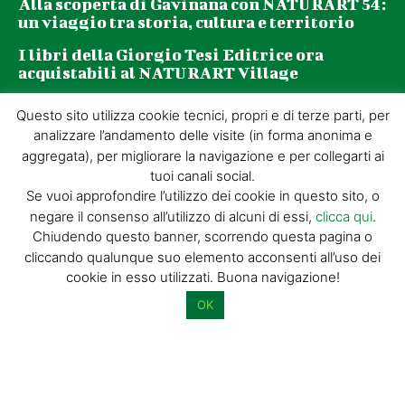
Alla scoperta di Gavinana con NATURART 54:
un viaggio tra storia, cultura e territorio
I libri della Giorgio Tesi Editrice ora
acquistabili al NATURART Village
Questo sito utilizza cookie tecnici, propri e di terze parti, per
Newsletter
analizzare l’andamento delle visite (in forma anonima e
aggregata), per migliorare la navigazione e per collegarti ai
tuoi canali social.
La tua email (richiesto)
Se vuoi approfondire l’utilizzo dei cookie in questo sito, o
negare il consenso all’utilizzo di alcuni di essi,
clicca qui
.
Chiudendo questo banner, scorrendo questa pagina o
Acconsento al trattamento dei miei dati personali per l’invio di
cliccando qualunque suo elemento acconsenti all’uso dei
materiale informativo e promozionale tramite il servizio di
cookie in esso utilizzati. Buona navigazione!
newsletter
OK
Dimostra di essere umano selezionando
tazza
.