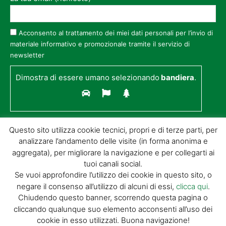
Acconsento al trattamento dei miei dati personali per l’invio di
materiale informativo e promozionale tramite il servizio di
newsletter
Dimostra di essere umano selezionando
bandiera
.
Questo sito utilizza cookie tecnici, propri e di terze parti, per
analizzare l’andamento delle visite (in forma anonima e
aggregata), per migliorare la navigazione e per collegarti ai
tuoi canali social.
Se vuoi approfondire l’utilizzo dei cookie in questo sito, o
negare il consenso all’utilizzo di alcuni di essi,
clicca qui
.
© GIORGIO TESI EDITRICE S.R.L. | P.IVA
Chiudendo questo banner, scorrendo questa pagina o
01732650476 | VIA DI BADIA 14 – 51100 LOC.
cliccando qualunque suo elemento acconsenti all’uso dei
BOTTEGONE (PISTOIA) |
POWERED BY
ALLYMIND
cookie in esso utilizzati. Buona navigazione!