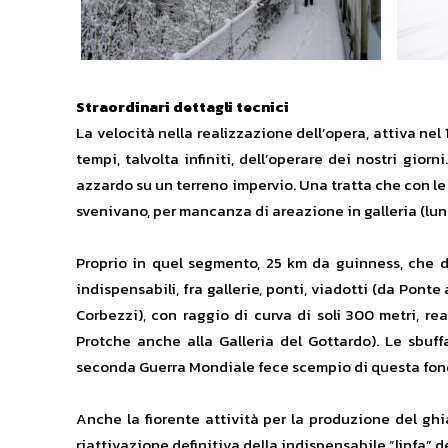
Straordinari dettagli tecnici
La velocità nella realizzazione dell’opera, attiva nel 
tempi, talvolta infiniti, dell’operare dei nostri gio
azzardo su un terreno impervio. Una tratta che con l
svenivano, per mancanza di areazione in galleria (lung
Proprio in quel segmento, 25 km da guinness, che da
indispensabili, fra gallerie, ponti, viadotti (da Ponte
Corbezzi), con raggio di curva di soli 300 metri, rea
Protche anche alla Galleria del Gottardo). Le sbuffan
seconda Guerra Mondiale fece scempio di questa fo
Anche la fiorente attività per la produzione del gh
riattivazione definitiva della indispensabile ”linfa” d