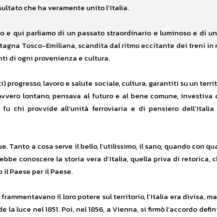
sultato che ha veramente unito l’Italia.
o e qui parliamo di un passato straordinario e luminoso e di un
ntagna Tosco-Emiliana, scandita dal ritmo eccitante dei treni in 
ti di ogni provenienza e cultura.
i) progresso, lavoro e salute sociale, cultura, garantiti su un terr
vvero lontano, pensava al futuro e al bene comune, investiva de
fu chi provvide all’unità ferroviaria e di pensiero dell’Italia
. Tanto a cosa serve il bello, l’utilissimo, il sano, quando con q
bbe conoscere la storia vera d’Italia, quella priva di retorica, 
 il Paese per il Paese.
rammentavano il loro potere sul territorio, l’Italia era divisa, 
la luce nel 1851. Poi, nel 1856, a Vienna, si firmò l’accordo defin