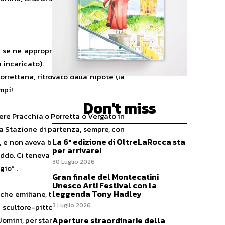
a se ne appropriano con più facilità
a incaricato).
rrettana, ritrovato dalla nipote (la
mpi!
Don't miss
ere Pracchia o Porretta o Vergato in
lla Stazione di partenza, sempre, con
La 6ª edizione di OltreLaRocca sta
a, e non aveva bisogno di chiedere a
per arrivare!
reddo. Ci teneva al caldo accendendo
30 Luglio 2026
gio” .
Gran finale del Montecatini
Unesco Arti Festival con la
leggenda Tony Hadley
iche emiliane, tanti grandi musicisti
3 Luglio 2026
nde scultore-pittore Luciano Minguzzi
Aperture straordinarie della
Jomini, per starle vicino, eppure non