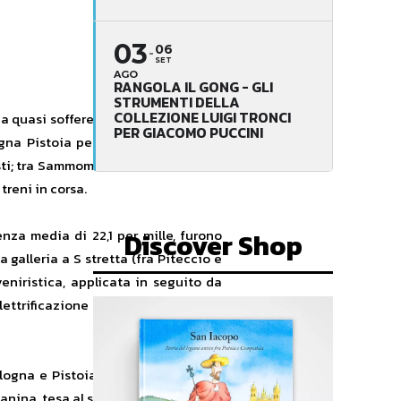
03
06
SET
AGO
RANGOLA IL GONG - GLI
STRUMENTI DELLA
COLLEZIONE LUIGI TRONCI
ea quasi sofferenza se si rapporta ai
PER GIACOMO PUCCINI
logna Pistoia percorre 99 km di puro
sti; tra Sammomè e Pracchia talvolta
treni in corsa.
nza media di 22,1 per mille, furono
Discover Shop
a galleria a S stretta (fra Piteccio e
veniristica, applicata in seguito da
ettrificazione (sistema trifase). La
ogna e Pistoia, subì un arresto. La
anina, tesa al sapere e al lavoro.