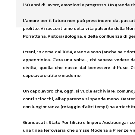
150 anni di lavoro, emozioni e progresso. Un grande ri
L’amore per il futuro non può prescindere dal passat
profitto. Vi raccontiamo della vita pulsante della Mo
Porrettana, Pistoia/Bologna, e della confluenza di gen
I treni, in corsa dal 1864, erano e sono (anche se ridott
appenninica. C’era una volta…, chi sapeva vedere da
civiltà, quella che nasce dal benessere diffuso. Ci 
capolavoro utile e moderno.
Un capolavoro che, oggi, si vuole archiviare, comunque
conti sciocchi, all’apparenza si spende meno. Bastere
con lungimiranza (retaggio d’altri tempi) ha arricchito
Granducati, Stato Pontificio e Impero Austroungarico f
una linea ferroviaria che unisse Modena a Firenze vide 