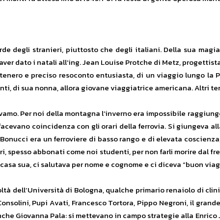
de degli stranieri, piuttosto che degli italiani. Della sua magi
 aver dato i natali all’ing. Jean Louise Protche di Metz, progettist
 tenero e preciso resoconto entusiasta, di un viaggio lungo la Po
nti, di sua nonna, allora giovane viaggiatrice americana. Altri te
evamo. Per noi della montagna l’inverno era impossibile raggiung
 facevano coincidenza con gli orari della ferrovia. Si giungeva a
Il Bonucci era un ferroviere di basso rango e di elevata coscienz
, spesso abbonati come noi studenti, per non farli morire dal f
a casa sua, ci salutava per nome e cognome e ci diceva “buon viag
coltà dell’Università di Bologna, qualche primario renaiolo di clin
i, Consolini, Pupi Avati, Francesco Tortora, Pippo Negroni, il gra
anche Giovanna Pala: si mettevano in campo strategie alla Enrico 