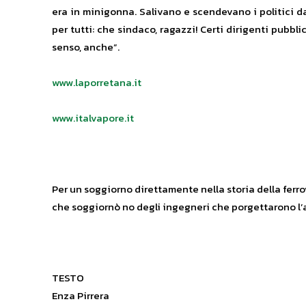
era in minigonna. Salivano e scendevano i politici 
per tutti: che sindaco, ragazzi! Certi dirigenti pubbl
senso, anche”.
www.laporretana.it
www.italvapore.it
Per un soggiorno direttamente nella storia della ferr
che soggiornò no degli ingegneri che porgettarono l’ar
TESTO
Enza Pirrera