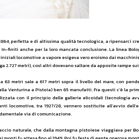
1864, perfetta e di altissima qualità tecnologica, a ripensarci cr
rni. In-finiti anche per la loro mancata conclusione. La linea Bo
e iniziali locomotive a vapore esigeva vero eroismo dai macchini
a 2.727 metri), così altri dovevano saltare da apposite rampe sui 
 63 metri sale a 617 metri sopra il livello del mare, con pende
 alla Venturina a Pistoia) ben 65 manufatti. Fra questi c’è la prim
lizzata con il principio delle gallerie elicoidali (tecnologia av
ti locomotive, tra 1927/28, vennero sostituite all’avvio dell’el
ndamentale via di comunicazione.
iaccio naturale, che dalla montagna pistoiese viaggiava per Bol
ei monti fu attesa fino al 1949. Poi fu festa di gente operosa mont