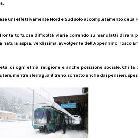
a.
 paese unì effettivamente Nord e Sud solo al completamento della 
ffronta tortuose difficoltà viarie correndo su manufatti di rara p
ella natura aspra, verdissima, avvolgente dell’Appennino Tosco E
i età, di ogni etnia, religione e anche posizione sociale. Chi fa 
tere, mentre sferraglia il treno, sorretto anche dai pensieri, spess