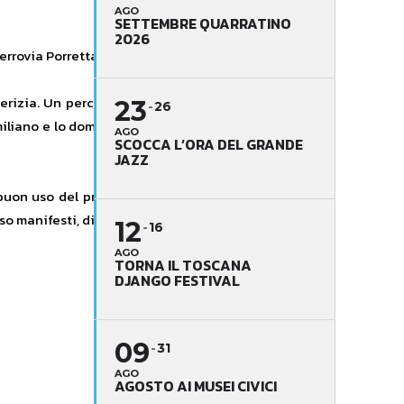
AGO
SETTEMBRE QUARRATINO
2026
Ferrovia Porrettana.
erizia. Un percorso di viaggio sulla
23
26
miliano e lo doma. Un contenitore di
AGO
SCOCCA L’ORA DEL GRANDE
JAZZ
buon uso del proprio intelletto, non
o manifesti, di chi lo utilizza.
12
16
AGO
TORNA IL TOSCANA
DJANGO FESTIVAL
09
31
AGO
AGOSTO AI MUSEI CIVICI