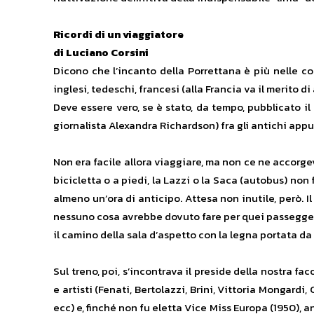
Ricordi di un viaggiatore
di Luciano Corsini
Dicono che l’incanto della Porrettana è più nelle cor
inglesi, tedeschi, francesi (alla Francia va il merito di
Deve essere vero, se è stato, da tempo, pubblicato il
giornalista Alexandra Richardson) fra gli antichi appu
Non era facile allora viaggiare, ma non ce ne accorg
bicicletta o a piedi, la Lazzi o la Saca (autobus) non
almeno un’ora di anticipo. Attesa non inutile, però. 
nessuno cosa avrebbe dovuto fare per quei passeggeri
il camino della sala d’aspetto con la legna portata d
Sul treno, poi, s’incontrava il preside della nostra fa
e artisti (Fenati, Bertolazzi, Brini, Vittoria Mongard
ecc) e, finché non fu eletta Vice Miss Europa (1950), 