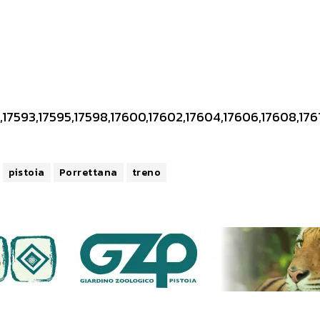
17593,17595,17598,17600,17602,17604,17606,17608,17610
pistoia
Porrettana
treno