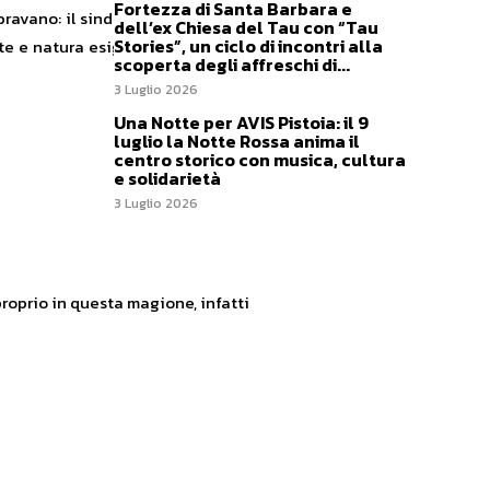
Fortezza di Santa Barbara e
mbravano: il sindaco Giuseppe Dozza
dell’ex Chiesa del Tau con “Tau
Stories”, un ciclo di incontri alla
te e natura esigono il treno. Il buon
scoperta degli affreschi di...
3 Luglio 2026
Una Notte per AVIS Pistoia: il 9
luglio la Notte Rossa anima il
centro storico con musica, cultura
e solidarietà
3 Luglio 2026
 proprio in questa magione, infatti