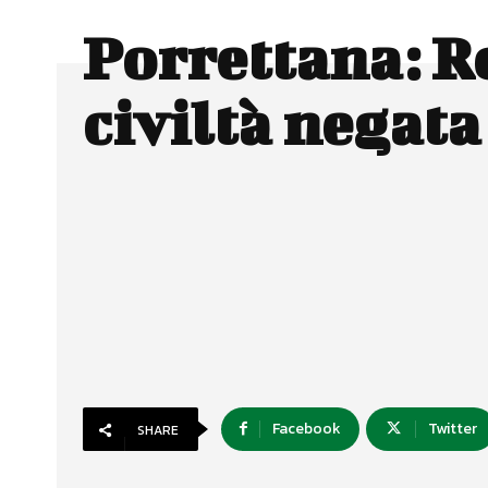
Porrettana: Ro
civiltà negata
Facebook
Twitter
SHARE