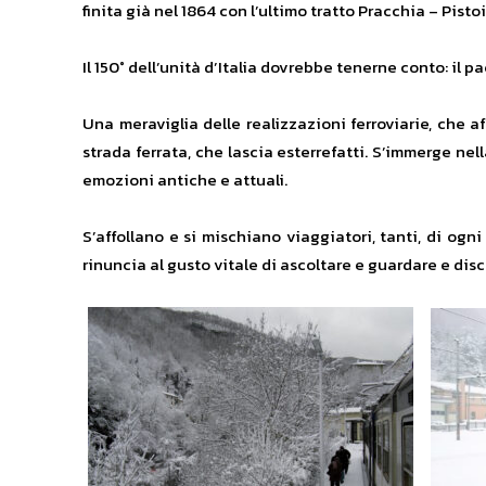
finita già nel 1864 con l’ultimo tratto Pracchia – Pistoi
Il 150° dell’unità d’Italia dovrebbe tenerne conto: il
Una meraviglia delle realizzazioni ferroviarie, che a
strada ferrata, che lascia esterrefatti. S’immerge n
emozioni antiche e attuali.
S’affollano e si mischiano viaggiatori, tanti, di ogn
rinuncia al gusto vitale di ascoltare e guardare e discu