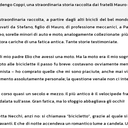
ardengo Coppi, una straordinaria storia raccolta dai fratelli Maur
traordinaria raccolta, a partire dagli alti bicicli del bel mo
uvati da Stefano, figlio di Mauro, di professione meccanici, a P
o, sorelle minori di auto e moto, analogamente collezionate: pi
tuttora cariche di una fatica antica. Tante storie testimoniate.
di mio padre Elio che avessi una moto. Ma la moto era il mio sog
moto alle biciclette il passo fu breve: costavano ovviamente m
ionista – ho comprato quelle che mi sono piaciute, anche mai vi
amento assolutamente personale; la questione venale non ci inte
 corso quasi un secolo e mezzo. Il più antico è il velocipede f
dalata sull’asse. Gran fatica, ma lo sfoggio abbagliava gli occhi!
ta Necchi, anzi no: si chiamava “bicicletto”, grazie al quale si
avanti. E che di notte accendeva un romantico lume a candela. U