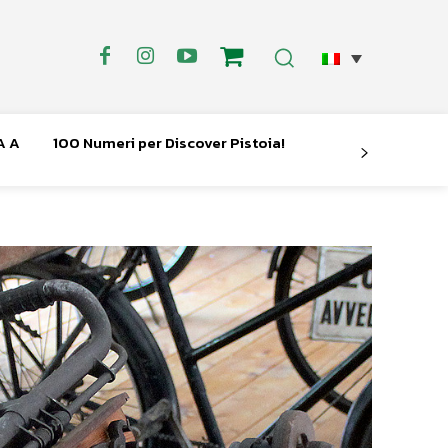
A A
100 Numeri per Discover Pistoia!