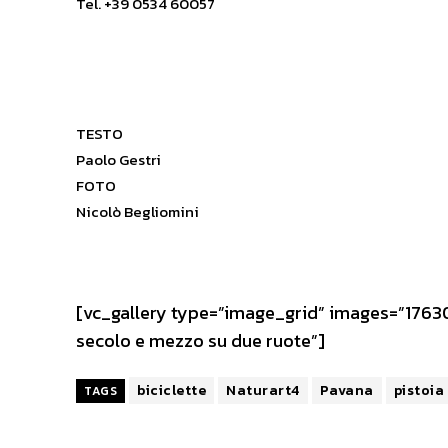
Tel. +39 0534 60057
TESTO
Paolo Gestri
FOTO
Nicolò Begliomini
[vc_gallery type=”image_grid” images=”17630,
secolo e mezzo su due ruote”]
biciclette
Naturart4
Pavana
pistoia
TAGS