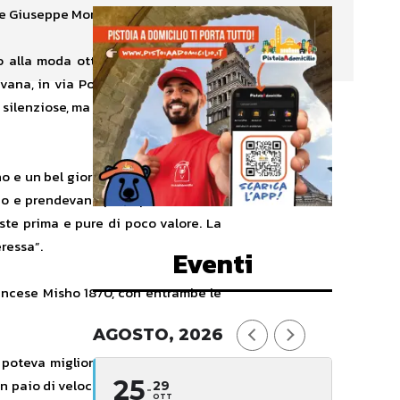
o e Giuseppe Mori, a Pavana.
ndo alla moda ottocentesco. Ne sono
avana, in via Ponte della Venturina.
ù silenziose, ma non meno eleganti e
no e un bel giorno ne trovai una che
eno e prendevano poco posto. Ormai,
ste prima e pure di poco valore. La
ressa”.
Eventi
rancese Misho 1870, con entrambe le
AGOSTO, 2026
 poteva migliorare l’andatura per le
25
n paio di velocipedi fine Ottocento:
29
OTT