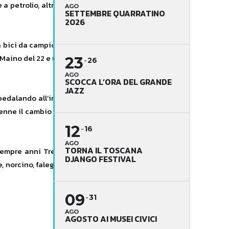
 a petrolio, altre con freni a pedale,
AGO
SETTEMBRE QUARRATINO
2026
à bici da campionissimi: la Bianchi e
a Maino del 22 e una due ruote anche
23
26
AGO
SCOCCA L’ORA DEL GRANDE
JAZZ
edalando all’indietro, roba del 1915.
enne il cambio Vittoria, spodestato,
12
16
AGO
TORNA IL TOSCANA
 sempre anni Trenta, verde spento –
DJANGO FESTIVAL
, norcino, falegname. Il musicista si
09
31
AGO
AGOSTO AI MUSEI CIVICI