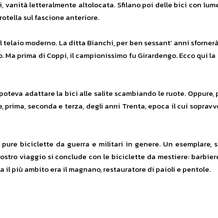
i, vanità letteralmente altolocata. Sfilano poi delle bici con lume
otella sul fascione anteriore.
l telaio moderno. La ditta Bianchi, per ben sessant’ anni sforner
. Ma prima di Coppi, il campionissimo fu Girardengo. Ecco qui l
 poteva adattare la bici alle salite scambiando le ruote. Oppure, p
 prima, seconda e terza, degli anni Trenta, epoca il cui sopravv
 pure biciclette da guerra e militari in genere. Un esemplare,
nostro viaggio si conclude con le biciclette da mestiere: barbiere
il più ambito era il magnano, restauratore di paioli e pentole.