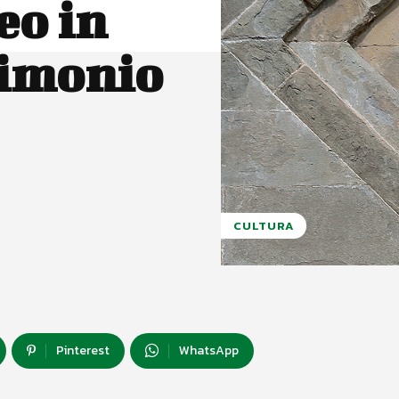
eo in
rimonio
CULTURA
Pinterest
WhatsApp