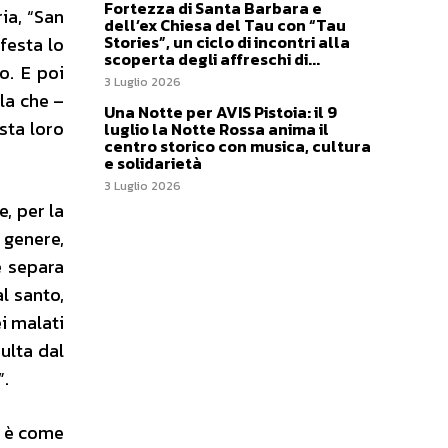
Fortezza di Santa Barbara e
ia, “San
dell’ex Chiesa del Tau con “Tau
Stories”, un ciclo di incontri alla
festa lo
scoperta degli affreschi di...
o. E poi
3 Luglio 2026
la che –
Una Notte per AVIS Pistoia: il 9
sta loro
luglio la Notte Rossa anima il
centro storico con musica, cultura
e solidarietà
3 Luglio 2026
, per la
 genere,
e separa
l santo,
i malati
ulta dal
”.
i, è come