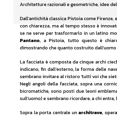
Architetture razionali e geometriche, idee del
Dall’antichità classica Pistoia come Firenze, 
con chiarezza, ma al tempo stesso è innovatri
se ne serve per trasformarlo in un latino mod
Pantano
, a Pistoia, tutto questo è chiar
dimostrando che quanto costruito dall’uomo è 
La facciata è composta da cinque archi ciech
indicano, fin dall’esterno, la forma delle na
sembrano invitare al ristoro ‘tutti voi che siete
Negli angoli della facciata, sopra una cor
bicromatiche, sono posti due leoni emblema 
sull’uomo) e sembrano ricordare, a chi entra, 
Sopra la porta centrale un
architrave
, oper