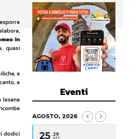
d esporre
elabora,
omeo in
e, quasi
liche, e
canto, e
Eventi
a lesene
 incombe
AGOSTO, 2026
i dodici
25
29
OTT