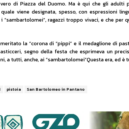
 vero di Piazza del Duomo. Ma è qui che gli adulti
 quale viene designata, spesso, con espressioni lingu
 i “sambartolomei”, ragazzi troppo vivaci, e che per q
eritato la “corona di “pippi” e il medaglione di past
pasticceri, segno della festa che esprimeva un preci
ni, a tutti, anche, ai “sambartolomei”Questa era, ed è t
1
pistoia
San Bartolomeo in Pantano