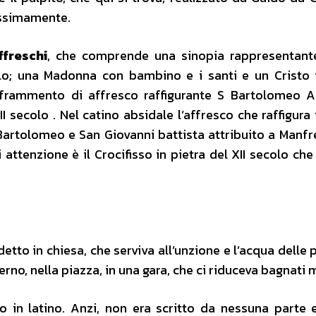
ossimamente.
ffreschi
, che comprende una sinopia rappresentant
olo; una Madonna con bambino e i santi e un Cristo 
 frammento di affresco raffigurante S Bartolomeo 
I secolo . Nel catino absidale l’affresco che raffigura 
Bartolomeo e San Giovanni battista attribuito a Manfr
i attenzione è il Crocifisso in pietra del XII secolo che
etto in chiesa, che serviva all’unzione e l’acqua delle 
erno, nella piazza, in una gara, che ci riduceva bagnati 
o in latino. Anzi, non era scritto da nessuna parte 