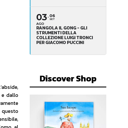
03
06
SET
AGO
RANGOLA IL GONG - GLI
STRUMENTI DELLA
COLLEZIONE LUIGI TRONCI
PER GIACOMO PUCCINI
Discover Shop
l’abside,
 e dallo
ivamente
 questo
nsibile,
Como, al