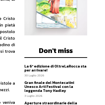
e Cristo
in pietà
Apostolo
il Cristo
edino di
Don't miss
 si trova
La 6ª edizione di OltreLaRocca sta
per arrivare!
30 Luglio 2026
Gran finale del Montecatini
pistole a
Unesco Arti Festival con la
mezzi.
leggenda Tony Hadley
3 Luglio 2026
e veniva
Aperture straordinarie della