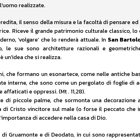
l’uomo realizzate.
eredita, il senso della misura e la facoltà di pensare e
ce. Riceve il grande patrimonio culturale classico, lo 
erno, ‘volgare’ che lo renderà attuale. In
San Bartol
o, le sue sono architetture razionali e geometrich
un’idea che si realizza.
i, che formano un esonartece, come nelle antiche basi
vate interne, che sono come un pergolato di foglie di a
 affaticati e oppressi. (Mt . 11,28).
nice di piccole palme, che sormonta una decorazione 
di Cristo vincitore sul male (o forse il peccato che
l’importanza di accedere nella casa di Dio.
a di Gruamonte e di Deodato, in cui sono rappresentat