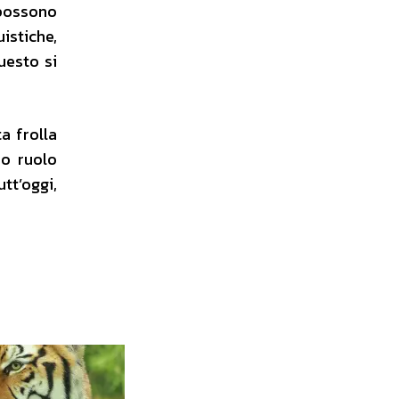
 possono
istiche,
uesto si
a frolla
so ruolo
utt’oggi,