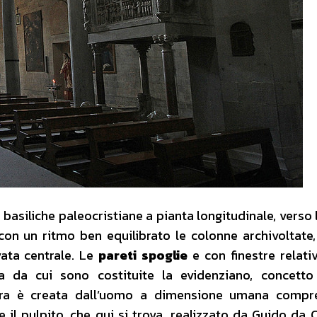
 basiliche paleocristiane a pianta longitudinale, verso 
con un ritmo ben equilibrato le colonne archivoltate,
vata centrale. Le
pareti spoglie
e con finestre relat
a da cui sono costituite la evidenziano, concetto
tura è creata dall’uomo a dimensione umana compre
 il pulpito, che qui si trova, realizzato da Guido da 