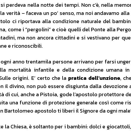
e si perdeva nella notte dei tempi. Non c’è, nella memor
la verità – faceva un po’ senso, ma noi andavamo alla 
tolo ci riportava alla condizione naturale del bambin
a, come i “pergolini” e cioè quelli del Ponte alla Pergo
ntadini, ma non ancora cittadini e si vestivano per que
ne e riconoscibili.
 ogni anno trentamila persone arrivano per farsi ungere
la mortalità infantile e della condizione umana in
ulle origini. E’ certo che la
pratica dell’unzione
, ch
n il divino, non può essere disgiunta dalla devozione a
à di cui, anche a Pistoia, gode l’apostolo protettore de
uita una funzione di protezione generale così come ris
n Bartolomeo apostolo ti liberi il Signore da ogni male
te la Chiesa, è soltanto per i bambini: dolci e giocattol