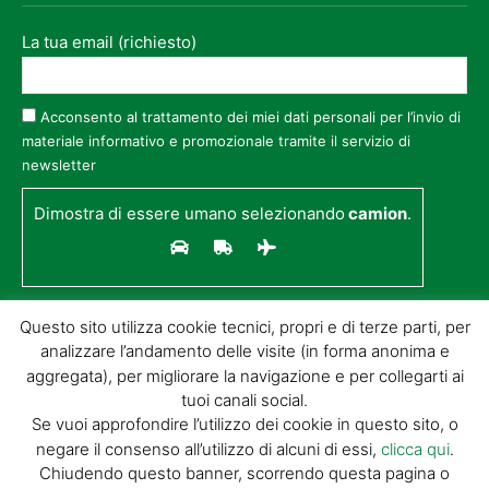
La tua email (richiesto)
Acconsento al trattamento dei miei dati personali per l’invio di
materiale informativo e promozionale tramite il servizio di
newsletter
Dimostra di essere umano selezionando
camion
.
Questo sito utilizza cookie tecnici, propri e di terze parti, per
analizzare l’andamento delle visite (in forma anonima e
aggregata), per migliorare la navigazione e per collegarti ai
tuoi canali social.
Se vuoi approfondire l’utilizzo dei cookie in questo sito, o
negare il consenso all’utilizzo di alcuni di essi,
clicca qui
.
© GIORGIO TESI EDITRICE S.R.L. | P.IVA
Chiudendo questo banner, scorrendo questa pagina o
01732650476 | VIA DI BADIA 14 – 51100 LOC.