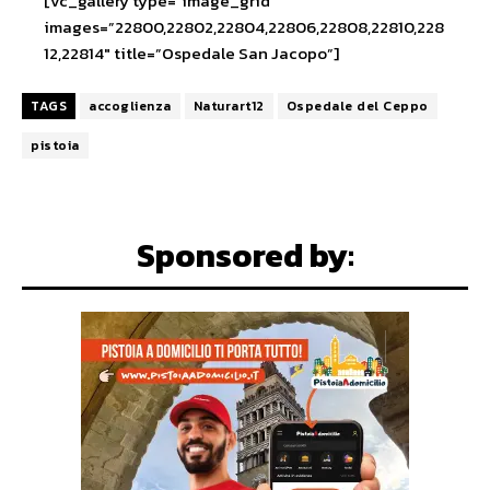
[vc_gallery type=”image_grid”
images=”22800,22802,22804,22806,22808,22810,228
12,22814″ title=”Ospedale San Jacopo”]
TAGS
accoglienza
Naturart12
Ospedale del Ceppo
pistoia
Sponsored by: