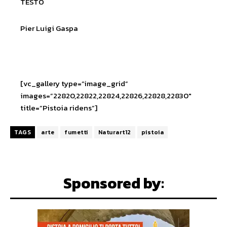
TESTO
Pier Luigi Gaspa
[vc_gallery type=”image_grid”
images=”22820,22822,22824,22826,22828,22830″
title=”Pistoia ridens”]
TAGS
arte
fumetti
Naturart12
pistoia
Sponsored by: