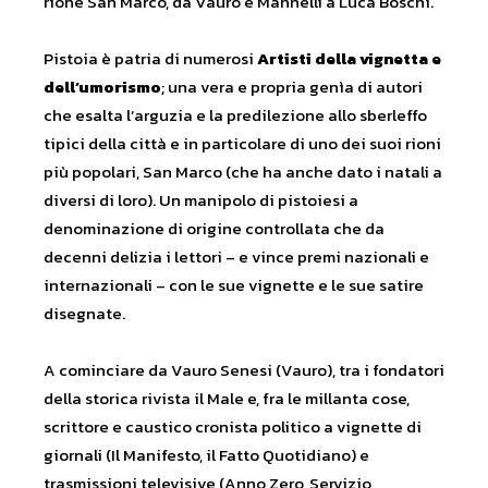
rione San Marco, da Vauro e Mannelli a Luca Boschi.
Pistoia è patria di numerosi
Artisti della vignetta e
dell’umorismo
; una vera e propria genìa di autori
che esalta l’arguzia e la predilezione allo sberleffo
tipici della città e in particolare di uno dei suoi rioni
più popolari, San Marco (che ha anche dato i natali a
diversi di loro). Un manipolo di pistoiesi a
denominazione di origine controllata che da
decenni delizia i lettori – e vince premi nazionali e
internazionali – con le sue vignette e le sue satire
disegnate.
A cominciare da Vauro Senesi (Vauro), tra i fondatori
della storica rivista il Male e, fra le millanta cose,
scrittore e caustico cronista politico a vignette di
giornali (Il Manifesto, il Fatto Quotidiano) e
trasmissioni televisive (Anno Zero, Servizio