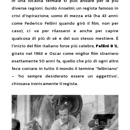
In una località termale si può andare per le più
diverse ragioni. Guido Anselmi, un regista famoso in
crisi d’ispirazione, uomo di mezza età (ha 43 anni:
come Federico Fellini quando girò il film, non per
caso), ci va per rilassarsi e anche per capire
qualcosa di più di sé e del suo stesso mestiere. È
l’inizio del film italiano forse più celebre,
Fellini 8 ½
,
girato nel 1963 e Oscar come miglior film straniero
esattamente 50 anni fa, quello che più di ogni altro
fece coniare in tutto il mondo il termine “felliniano”
– ‘ho sempre desiderato essere un aggettivo’,
chiosava ironicamente il regista.