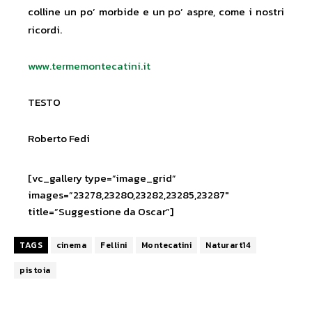
colline un po’ morbide e un po’ aspre, come i nostri
ricordi.
www.termemontecatini.it
TESTO
Roberto Fedi
[vc_gallery type=”image_grid”
images=”23278,23280,23282,23285,23287″
title=”Suggestione da Oscar”]
TAGS
cinema
Fellini
Montecatini
Naturart14
pistoia