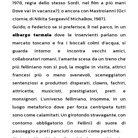
1978, regia dello stesso Sordi, nel film a più mani
Dove vai in vacanza?), o ancora con Mastroianni (Oci
ciornie, di Nikita Sergeevič Michalkov, 1987).
Guido, o Federico se si preferisce, lì nel parco, in un
albergo termale
dove le inservienti parlano un
marcato toscano e fra i boccali colmi d’acqua, si
guarda intorno: e incontra vecchi amici,
collaboratori romani, l’amante scesa da un treno che
più felliniano non si può, la moglie in visita, attrici
francesi più o meno svenevoli, sceneggiatori
sentenziosi e produttori disperati, clowns, fachiri,
attricette, musicisti, prestigiatori, preti e
monsignori. L’universo felliniano, insomma, in un
luogo metaforico dove per forza centripeta tutti
sono come calamitati. Un girotondo stravagante, con
contorno obbligatorio (in Fellini) di suore di
passaggio e preti panciuti o ossuti come pertiche.