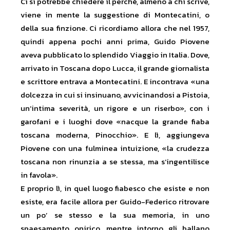
Ci si potrebbe chiedere il perché, almeno a chi scrive,
viene in mente la suggestione di Montecatini, o
della sua finzione. Ci ricordiamo allora che nel 1957,
quindi appena pochi anni prima, Guido Piovene
aveva pubblicato lo splendido Viaggio in Italia. Dove,
arrivato in Toscana dopo Lucca, il grande giornalista
e scrittore entrava a Montecatini. E incontrava «una
dolcezza in cui si insinuano, avvicinandosi a Pistoia,
un’intima severità, un rigore e un riserbo», con i
garofani e i luoghi dove «nacque la grande fiaba
toscana moderna, Pinocchio». E lì, aggiungeva
Piovene con una fulminea intuizione, «la crudezza
toscana non rinunzia a se stessa, ma s’ingentilisce
in favola».
E proprio lì, in quel luogo fiabesco che esiste e non
esiste, era facile allora per Guido-Federico ritrovare
un po’ se stesso e la sua memoria, in uno
spaesamento onirico, mentre intorno gli ballano