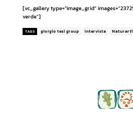
[vc_gallery type=”image_grid” images=”23725,
verde”]
giorgio tesi group
intervista
Naturart
TAGS