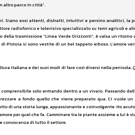
 altro parco in città”.
. Siano essi attenti, distratti, intuitivi e persino analitici, la
ttore radiofonico e televisivo specializzato su temi agricoli e al
bito della trasmissione “Linea Verde Orizzonti”, è valsa un ritorn
di Pistoia si sono vestite di un bel tappeto erboso. L’amore verso
ltura italiana e dei suoi modi di fare così diversi nella penisola.
a, comprensibile solo entrando dentro a un vivaio. Passando dal
prezzare a fondo quello che viene preparato qua. Ci vuole un c
odotto di una storia lunga, appassionante e coinvolgente. Ho avu
more per quel che fa. Camminare tra le piante assieme a lui è st
e conoscenza di tutto il settore.