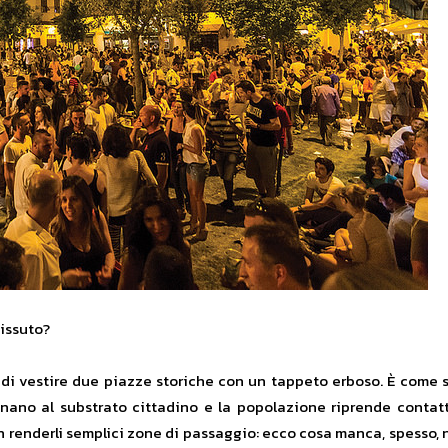
vissuto?
di vestire due piazze storiche con un tappeto erboso. È come se
cinano al substrato cittadino e la popolazione riprende conta
on renderli semplici zone di passaggio: ecco cosa manca, spesso, n