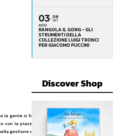
03
06
SET
AGO
RANGOLA IL GONG - GLI
STRUMENTI DELLA
COLLEZIONE LUIGI TRONCI
PER GIACOMO PUCCINI
Discover Shop
 la gente si fosse riappropriata di
tto con la piazza. La concezione di
ella gestione delle città. Le
piazze