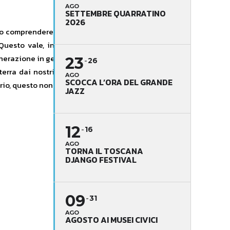
AGO
SETTEMBRE QUARRATINO
2026
arlo comprendere e così è anche per il
uesto vale, in generale, per tutta
 generazione in generazione. Questo è
23
26
erra dai nostri avi; la prendiamo a
AGO
SCOCCA L’ORA DEL GRANDE
itorio, questo non sarebbe possibile.
JAZZ
12
16
AGO
TORNA IL TOSCANA
DJANGO FESTIVAL
09
31
AGO
AGOSTO AI MUSEI CIVICI