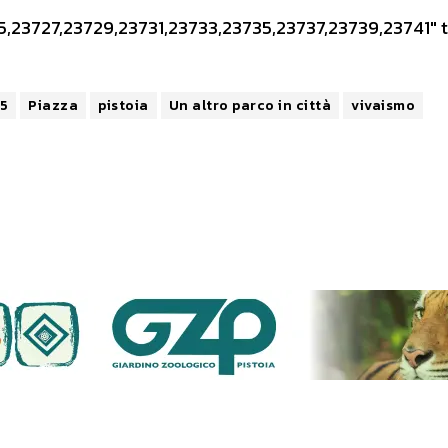
23727,23729,23731,23733,23735,23737,23739,23741″ tit
15
Piazza
pistoia
Un altro parco in città
vivaismo