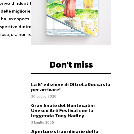
privo di identità. “Un altro parco in
elle migliorie per il prossimo anno:
ia ha un’opportunità unica con le sue
spettive dietro a questa iniziativa,
iosa, ora non resta che migliorarla e
Don't miss
La 6ª edizione di OltreLaRocca sta
per arrivare!
30 Luglio 2026
Gran finale del Montecatini
Unesco Arti Festival con la
leggenda Tony Hadley
3 Luglio 2026
Aperture straordinarie della