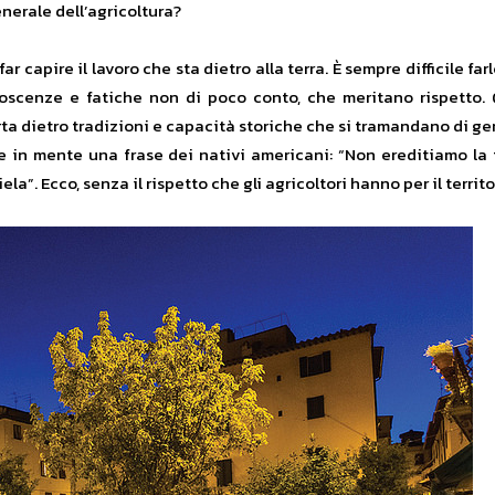
nerale dell’agricoltura?
ar capire il lavoro che sta dietro alla terra. È sempre difficile f
noscenze e fatiche non di poco conto, che meritano rispetto. Q
 porta dietro tradizioni e capacità storiche che si tramandano di
e in mente una frase dei nativi americani: “Non ereditiamo la t
gliela”. Ecco, senza il rispetto che gli agricoltori hanno per il terr