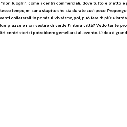
i “non luoghi”, come i centri commerciali, dove tutto è piatto e 
stesso tempo, mi sono stupito che sia durato così poco. Propongo d
ti collaterali in primis. Il vivaismo, poi, può fare di più: Pisto
a due piazze e non vestire di verde l’intera città? Vedo tante pro
ri centri storici potrebbero gemellarsi all’evento. L’idea è grand