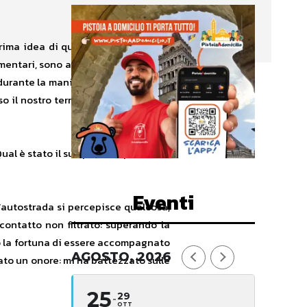
 prima idea di quello che ci circonda
imentari, sono allenati a riconoscere
o durante la manifestazione “Un altro
 il nostro territorio, così, ha avuto
 Qual è stato il suo primo impatto con
Eventi
l’autostrada si percepisce qualcosa,
ontatto non filtrato: superando la
to la fortuna di essere accompagnato
AGOSTO, 2026
ato un onore: mi ha battezzato sulle
25
29
OTT