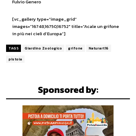
Fulvio Genero
[vc_gallery type=”image_grid”
images=”16748,16750,16752″ title=”Acale un grifone
in più nei cieli d’Europa”]
TAGS
Giardino Zoologico
grifone
Naturart16
pistoia
Sponsored by: