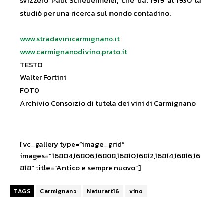
svizzero Paul Scheuermeier, che dal 1919 al 1930 la
studiò per una ricerca sul mondo contadino.
www.stradavinicarmignano.it
www.carmignanodivino.prato.it
TESTO
Walter Fortini
FOTO
Archivio Consorzio di tutela dei vini di Carmignano
[vc_gallery type=”image_grid”
images=”16804,16806,16808,16810,16812,16814,16816,16
818″ title=”Antico e sempre nuovo”]
TAGS
Carmignano
Naturart16
vino